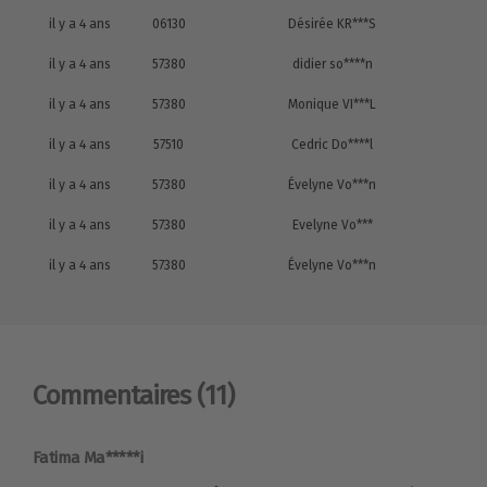
il y a 4 ans
06130
Désirée KR***S
il y a 4 ans
57380
didier so****n
il y a 4 ans
57380
Monique VI***L
il y a 4 ans
57510
Cedric Do****l
il y a 4 ans
57380
Évelyne Vo***n
il y a 4 ans
57380
Evelyne Vo***
il y a 4 ans
57380
Évelyne Vo***n
Commentaires
(11)
Fatima Ma*****i