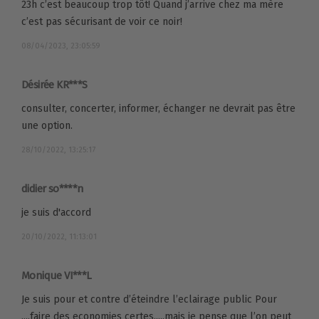
23h c’est beaucoup trop tôt! Quand j’arrive chez ma mère
c’est pas sécurisant de voir ce noir!
08/04/2023, 23:05:59
Désirée KR***S
consulter, concerter, informer, échanger ne devrait pas être
une option.
28/10/2022, 13:25:17
didier so****n
je suis d'accord
20/10/2022, 11:13:01
Monique VI***L
Je suis pour et contre d’éteindre l’eclairage public Pour
....faire des economies certes.....mais je pense que l’on peut