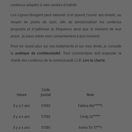
contenus adaptés à mes centres d’intérêt.
Les Lignes Bougent peut mesurer si et quand j’ouvre ses emails, au
moyen de pixels de suivi, afin de personnaliser les contenus
proposés et d’optimiser la fréquence ainsi que le moment de leur
envoi. Je peux retirer mon consentement à tout moment.
Pour en savoir plus sur ces traitements et sur mes droits, je consulte
la
politique de confidentialité
. Tout commentaire doit respecter la
charte des contenus de la communauté LLB.
Lire la charte
.
Code
Heure
postal
Nom
il y a 3 ans
57380
Fatima Ma*****i
il y a 4 ans
57380
Cindy St*****
il y a 4 ans
57380
Sonia Tir Ti***r