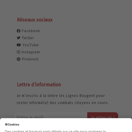
Réseaux sociaux
Facebook
Twitter
YouTube
Instagram
Pinterest
Lettre d’information
Je m’inscris à la lettre les Lignes Bougent pour
rester informé(e) des combats citoyens en cours.
Votre adresse email restera strictement confidentielle et ne sera