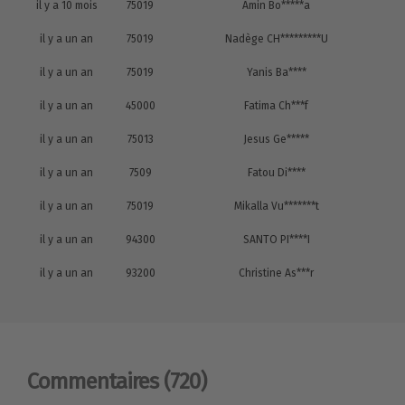
il y a 10 mois
75019
Amin Bo*****a
il y a un an
75019
Nadège CH*********U
il y a un an
75019
Yanis Ba****
il y a un an
45000
Fatima Ch***f
il y a un an
75013
Jesus Ge*****
il y a un an
7509
Fatou Di****
il y a un an
75019
Mikalla Vu*******t
il y a un an
94300
SANTO PI****I
il y a un an
93200
Christine As***r
Commentaires
(720)