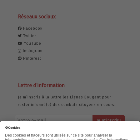
Réseaux sociaux
Facebook
Twitter
YouTube
Instagram
Pinterest
Lettre d’information
Je m’inscris à la lettre les Lignes Bougent pour
rester informé(e) des combats citoyens en cours.
Votre adresse email restera strictement confidentielle et ne sera
jamais échangée. Pour consulter notre politique de confidentialité,