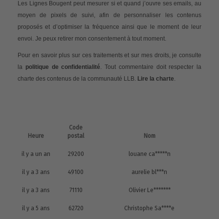
Les Lignes Bougent peut mesurer si et quand j’ouvre ses emails, au
moyen de pixels de suivi, afin de personnaliser les contenus
proposés et d’optimiser la fréquence ainsi que le moment de leur
envoi. Je peux retirer mon consentement à tout moment.
Pour en savoir plus sur ces traitements et sur mes droits, je consulte
la
politique de confidentialité
. Tout commentaire doit respecter la
charte des contenus de la communauté LLB.
Lire la charte
.
Code
Heure
postal
Nom
il y a un an
29200
louane ca*****n
il y a 3 ans
49100
aurelie bl***n
il y a 3 ans
71110
Olivier Le*******
il y a 5 ans
62720
Christophe Sa****e