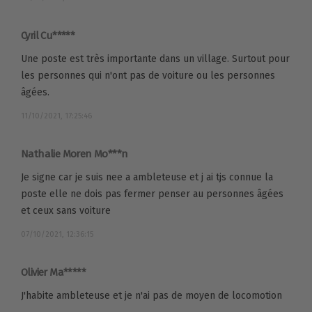
Cyril Cu*****
Une poste est très importante dans un village. Surtout pour
les personnes qui n'ont pas de voiture ou les personnes
âgées.
11/10/2021, 17:25:46
Nathalie Moren Mo***n
Je signe car je suis nee a ambleteuse et j ai tjs connue la
poste elle ne dois pas fermer penser au personnes âgées
et ceux sans voiture
07/10/2021, 12:36:15
Olivier Ma*****
J'habite ambleteuse et je n'ai pas de moyen de locomotion