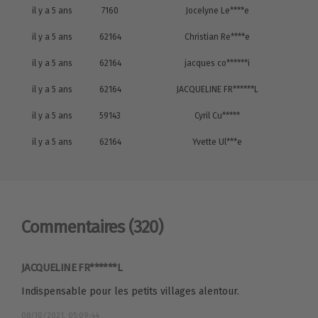
il y a 5 ans
7160
Jocelyne Le****e
il y a 5 ans
62164
Christian Re****e
il y a 5 ans
62164
jacques co******i
il y a 5 ans
62164
JACQUELINE FR******L
il y a 5 ans
59143
Cyril Cu*****
il y a 5 ans
62164
Yvette Ul***e
Commentaires
(320)
JACQUELINE FR******L
Indispensable pour les petits villages alentour.
08/10/2021, 05:09:44