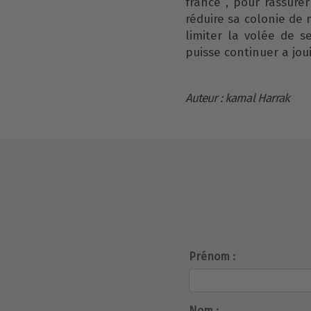
france , pour rassure
réduire sa colonie de 
limiter la volée de s
puisse continuer a joui
Auteur : kamal Harrak
Prénom :
Nom :