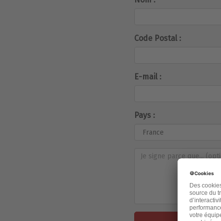
Code Postal :
E-mail :
Pays :
J