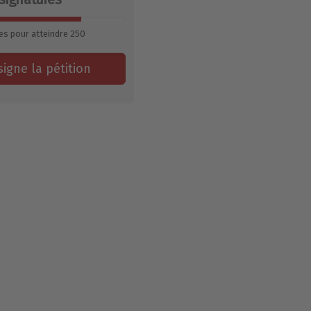
es pour atteindre
250
signe la pétition