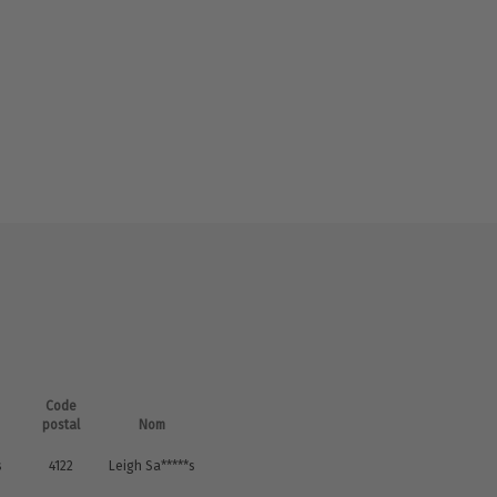
Code
postal
Nom
s
4122
Leigh Sa*****s