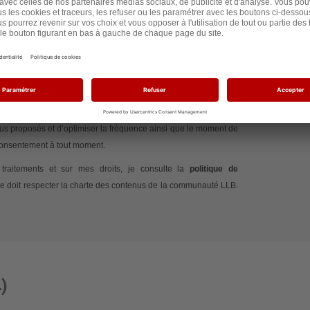
te que Les Lignes Bougent traite mes données afin de gérer ma
 mon commentaire. J’accepte également d’être informé(e) des
 Les Lignes Bougent et de recevoir des contenus adaptés à mes
 si et quand j’ouvre ses emails, au moyen de pixels de suivi,
nus proposés et d’optimiser la fréquence ainsi que le moment de
 consentement à tout moment.
traitements et sur mes droits, je consulte la
politique de
e doit respecter la charte des contenus de la communauté LLB.
)