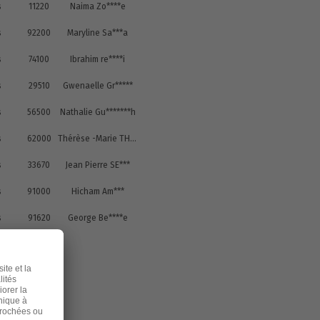
s
11220
Naima Zo****e
s
92200
Maryline Sa***a
s
74100
Ibrahim re****i
s
29510
Gwenaelle Gr*****
s
56500
Nathalie Gu*******h
s
62000
Thérèse -Marie TH***S
s
33670
Jean Pierre SE***
s
91000
Hicham Am***
s
91620
George Be****e