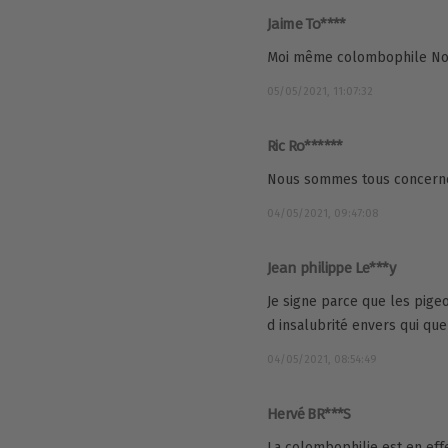
Jaime To****
Moi même colombophile No
05/05/2021, 11:07:32
Ric Ro******
Nous sommes tous concern
04/05/2021, 09:47:08
Jean philippe Le***y
Je signe parce que les pig
d insalubrité envers qui que 
04/05/2021, 08:54:49
Hervé BR***S
La colombophilie est en eff