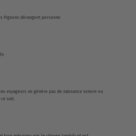
s Pigeons dérangent personne
és
eons voyageurs ne génère pas de naissance sonore ou
ce soit.
et trop méconnu pas le citoyen lambda et est