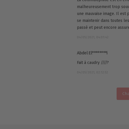
malheureusement trop souve
une mauvaise image. Il est 
se maintenir dans toutes le
passé et peut encore assure
04/05/2021, 04:01:42
Abdel El********i
Fait à caudry ////?
04/05/2021, 02:12:52
Cha