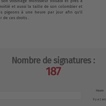
r son voisinage monssieur Rouadi et près a
moitié et aussi la taille de son colombier et
es pigeons à une heure par jour afin qu'il
r de ces droits .
Nombre de signatures :
187
Heure
il y a 2 an