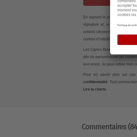
En signant la pétition, j’accep
signature et, le cas échéant,
actions citoyennes initiées via
centres d’intérêt.
Les Lignes Bougent peut mesurer
afin de personnaliser les conte
leur envoi. Je peux retirer mon
Pour en savoir plus sur ces 
confidentialité
. Tout commentair
Lire la charte
.
Commentaires
(84