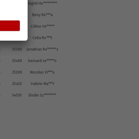
s
25600
Ingrid Ho*********
s
25200
Beny Re***a
s
25230
Céline Ve*****
s
25200
Celia Ro***t
s
25200
Jonathan Ro******z
s
25400
bernard ve*****n
s
25200
Nocolas Vi***u
s
25420
Valérie Ma***r
s
54530
Elodie Sz********