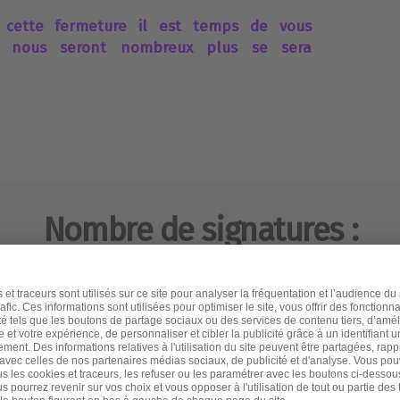
 cette fermeture il est temps de vous
s nous seront nombreux plus se sera
Nombre de signatures :
309
Heure
il y a un a