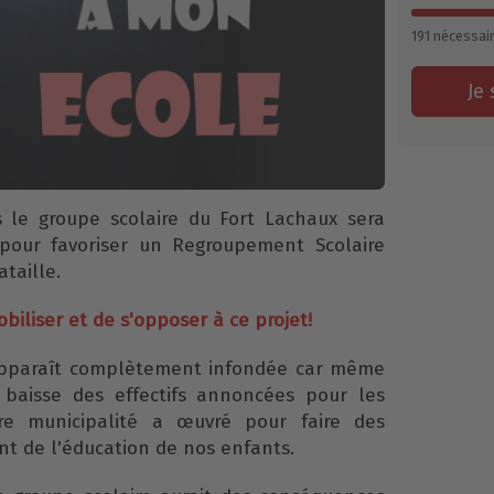
191
nécessai
Je 
s le groupe scolaire du Fort Lachaux sera
pour favoriser un Regroupement Scolaire
ataille.
biliser et de s'opposer à ce projet!
apparaît complètement infondée car même
 baisse des effectifs annoncées pour les
re municipalité a œuvré pour faire des
t de l'éducation de nos enfants.