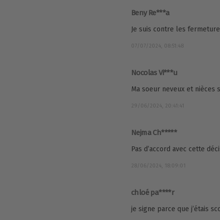
Beny Re***a
Je suis contre les fermetur
07/07/2024, 08:51:48
Nocolas Vi***u
Ma soeur neveux et nièces 
29/06/2024, 20:41:41
Nejma Ch*****
Pas d’accord avec cette déc
28/06/2024, 18:09:01
chloé pa****r
je signe parce que j’étais sc