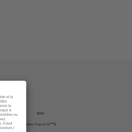
Code
postal
Nom
n
25200
Marie-France SI***N