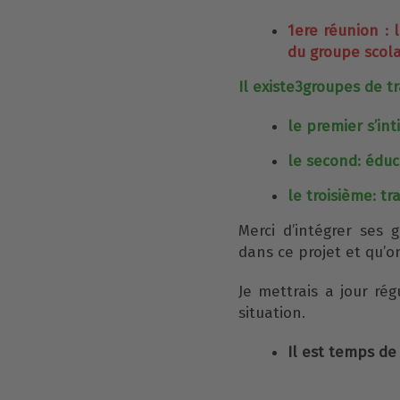
1ere réunion : 
du groupe scola
Il existe
3groupes de tr
le premier s’int
le second: éduc
le troisième: tr
Merci d’intégrer ses 
dans ce projet et qu’on
Je mettrais a jour ré
situation.
Il est temps de 