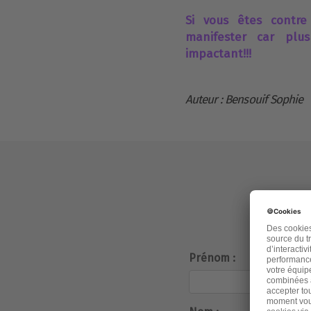
Si vous êtes contre
manifester car plu
impactant!!!
Auteur : Bensouif Sophie
Prénom :