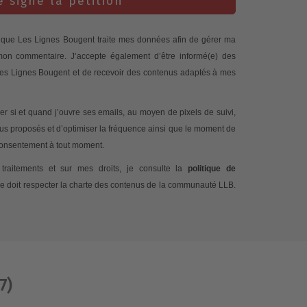
e signe la pétition
te que Les Lignes Bougent traite mes données afin de gérer ma
 mon commentaire. J’accepte également d’être informé(e) des
 Les Lignes Bougent et de recevoir des contenus adaptés à mes
 si et quand j’ouvre ses emails, au moyen de pixels de suivi,
nus proposés et d’optimiser la fréquence ainsi que le moment de
 consentement à tout moment.
traitements et sur mes droits, je consulte la
politique de
e doit respecter la charte des contenus de la communauté LLB.
7)