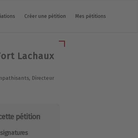
iations
Créer une pétition
Mes pétitions
Fort Lachaux
mpathisants, Directeur
cette pétition
signatures