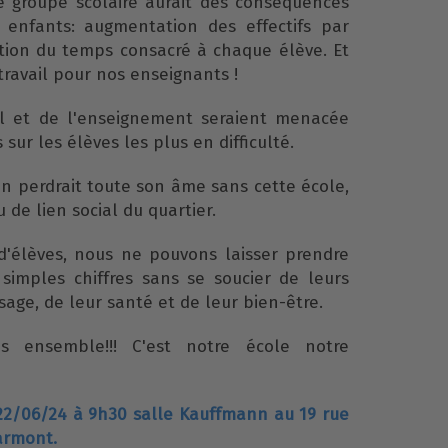
e groupe scolaire aurait des conséquences
 enfants: augmentation des effectifs par
tion du temps consacré à chaque élève. Et
travail pour nos enseignants !
eil et de l'enseignement seraient menacée
sur les élèves les plus en difficulté.
on perdrait toute son âme sans cette école,
u de lien social du quartier.
d'élèves, nous ne pouvons laisser prendre
simples chiffres sans se soucier de leurs
sage, de leur santé et de leur bien-être.
s ensemble!!! C'est notre école notre
22/06/24 à 9h30 salle Kauffmann au 19 rue
armont.