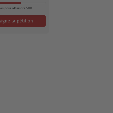
res pour atteindre
500
signe la pétition