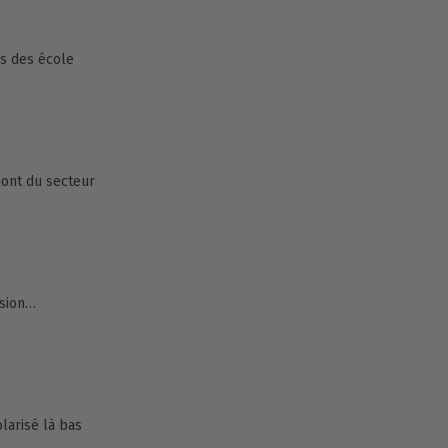
es des école
sont du secteur
ision…
olarisé là bas