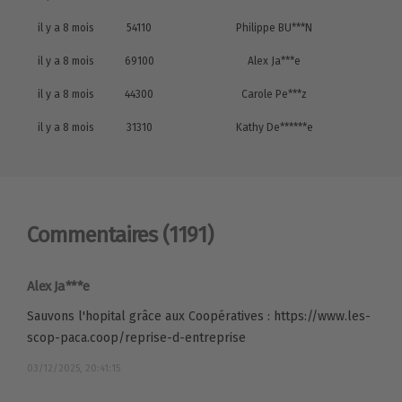
il y a 8 mois
54110
Philippe BU***N
il y a 8 mois
69100
Alex Ja***e
il y a 8 mois
44300
Carole Pe***z
il y a 8 mois
31310
Kathy De******e
Commentaires
(1191)
Alex Ja***e
Sauvons l'hopital grâce aux Coopératives : https://www.les-
scop-paca.coop/reprise-d-entreprise
03/12/2025, 20:41:15