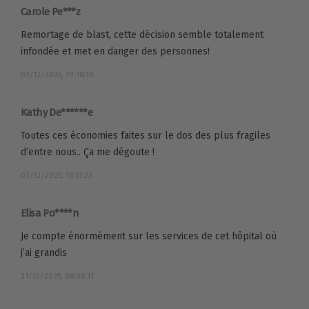
Carole Pe***z
Remortage de blast, cette décision semble totalement
infondée et met en danger des personnes!
03/12/2025, 19:18:10
Kathy De******e
Toutes ces économies faites sur le dos des plus fragiles
d’entre nous.. Ça me dégoute !
03/12/2025, 18:57:23
Elisa Po****n
Je compte énormément sur les services de cet hôpital où
j’ai grandis
31/10/2025, 08:06:11