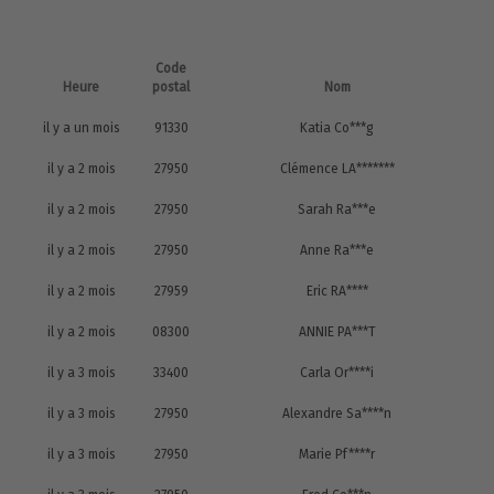
Code
Heure
postal
Nom
il y a un mois
91330
Katia Co***g
il y a 2 mois
27950
Clémence LA*******
il y a 2 mois
27950
Sarah Ra***e
il y a 2 mois
27950
Anne Ra***e
il y a 2 mois
27959
Eric RA****
il y a 2 mois
08300
ANNIE PA***T
il y a 3 mois
33400
Carla Or****i
il y a 3 mois
27950
Alexandre Sa****n
il y a 3 mois
27950
Marie Pf****r