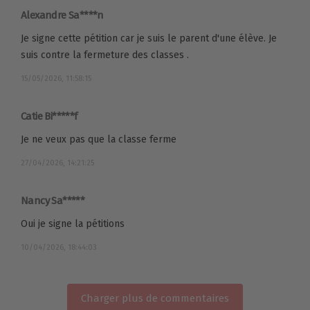
Alexandre Sa****n
Je signe cette pétition car je suis le parent d'une élève. Je
suis contre la fermeture des classes .
15/05/2026, 11:58:15
Catie Bi*****f
Je ne veux pas que la classe ferme
27/04/2026, 14:21:25
Nancy Sa*****
Oui je signe la pétitions
10/04/2026, 18:44:03
Charger plus de commentaires