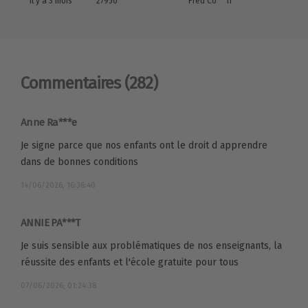
il y a 3 mois
27950
Fred Co***n
Commentaires
(282)
Anne Ra***e
Je signe parce que nos enfants ont le droit d apprendre
dans de bonnes conditions
14/06/2026, 16:36:40
ANNIE PA***T
Je suis sensible aux problématiques de nos enseignants, la
réussite des enfants et l'école gratuite pour tous
07/06/2026, 01:24:38