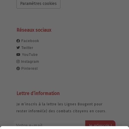
Paramètres cookies
Réseaux sociaux
Facebook
Twitter
YouTube
Instagram
Pinterest
Lettre d’information
Je m’inscris à la lettre les Lignes Bougent pour
rester informé(e) des combats citoyens en cours.