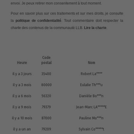
envoi. Je peux retirer mon consentement à tout moment.
Pour en savoir plus sur ces traitements et sur mes droits, je consulte
la
politique de confidentialité
. Tout commentaire doit respecter la
charte des contenus de la communauté LLB.
Lire la charte
.
Code
Heure
postal
Nom
il y a 3 jours
35400
Robert La****
il y a 3 mois
80000
Eulalie Th***u
il y a 6 mois
56320
Danièle Bo***n
il y a 9 mois
79379
Jean-Marc LA*****E
il y a 10 mois
87000
Pauline Mo***n
il y a un an
79209
Sylvain Co*****t