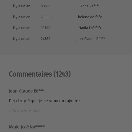
il y a un an
91160
Anne Ve****
il y a un an
78000
helene de****e
il y a un an
33500
Nadia Fo*****r
il y a un an
24580
Jean-Claude Bé***
Commentaires
(1243)
Jean-Claude Bé***
Déjà trop fliqué je ne veux en rajouter
24/07/2025, 14:46:28
Marie-José Na*****