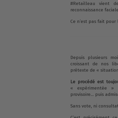
#Retailleau vient 
reconnaissance faciale
Ce n’est pas fait pour 
Depuis plusieurs mo
croissant de nos li
prétexte de « situatio
Le procédé est touj
« expérimentée » à
provisoire… puis admis
Sans vote, ni consulta
C’est précisément c