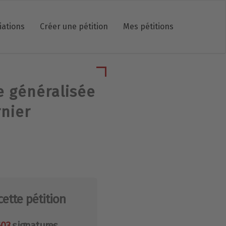
iations
Créer une pétition
Mes pétitions
e généralisée
nier
cette pétition
603
signatures