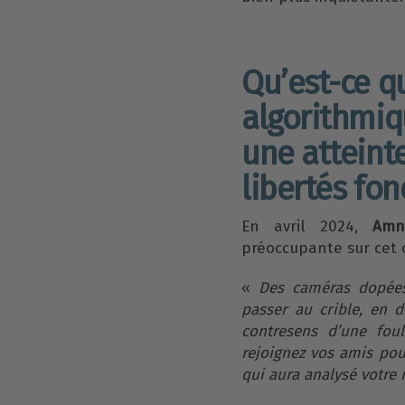
Qu’est-ce qu
algorithmiq
une atteint
libertés fo
En avril 2024,
Amn
préoccupante sur cet o
«
Des caméras dopées 
passer au crible, en 
contresens d’une fou
rejoignez vos amis pou
qui aura analysé votre