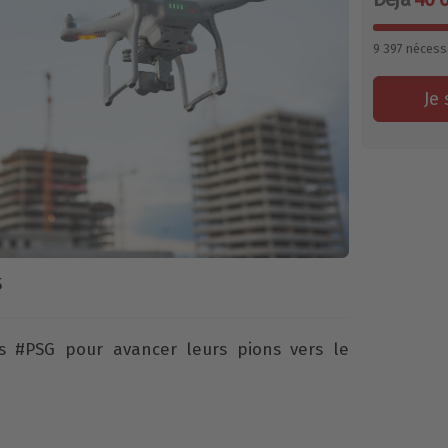
9 397
nécess
Je 
5
os #PSG pour avancer leurs pions vers le