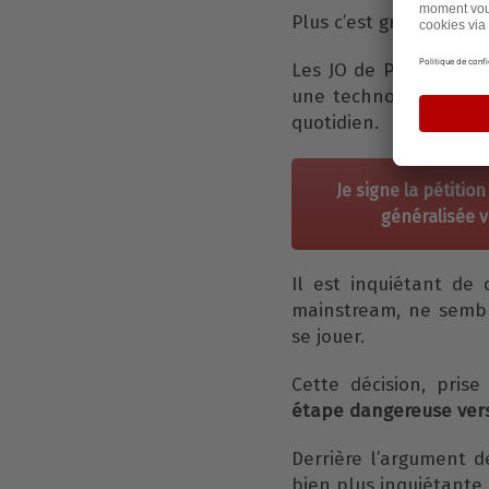
Plus c’est gros plus ça
Les JO de Paris auront
une technologie intru
quotidien.
Je signe la pétitio
généralisée 
Il est inquiétant de
mainstream, ne semble
se jouer.
Cette décision, pris
étape dangereuse vers
Derrière l’argument d
bien plus inquiétante.