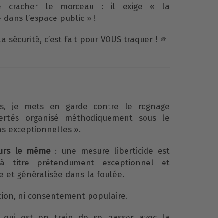
de cracher le morceau : il exige « la
 dans l’espace public » !
la sécurité, c’est fait pour VOUS traquer ! 🫵
is, je mets en garde contre le rognage
bertés organisé méthodiquement sous le
ns exceptionnelles ».
ours le même
: une mesure liberticide est
 titre prétendument exceptionnel et
e et généralisée dans la foulée.
tion, ni consentement populaire.
e qui est en train de se passer avec la