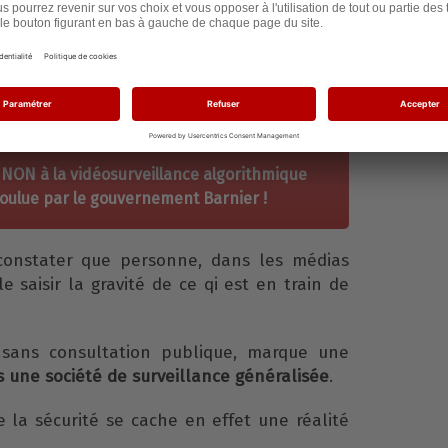
 passe !
 été un vrai cheval de Troie faisant entrer
sive dans notre espace public, dans notre
n NON à la vidéosurveillance algorithmique
voulue par le gouvernement Barnier !
 constater que personne, dans les médias
 saisir la gravité de ce qi est en train de
e sans consultation publique, marque une
 une société de surveillance généralisée
.
e la sécurité se cache en effet une réalité