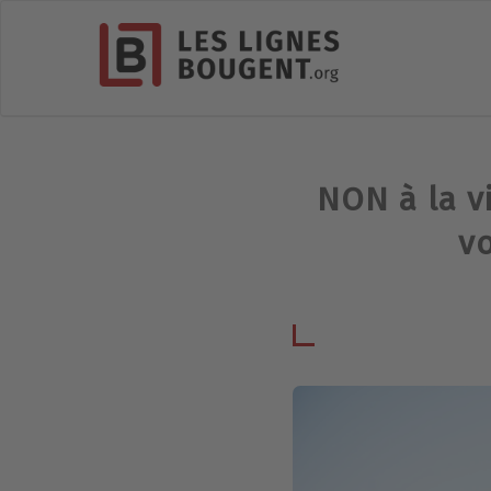
NON à la v
v