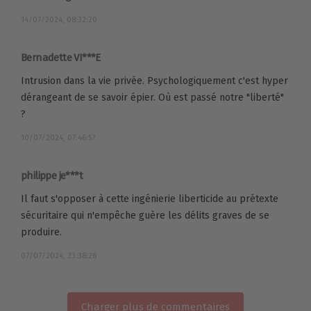
14/07/2024, 08:32:20
Bernadette VI***E
Intrusion dans la vie privée. Psychologiquement c'est hyper
dérangeant de se savoir épier. Où est passé notre "liberté"
?
10/07/2024, 07:46:57
philippe je***t
Il faut s'opposer à cette ingénierie liberticide au prétexte
sécuritaire qui n'empêche guère les délits graves de se
produire.
07/07/2024, 23:38:28
Charger plus de commentaires