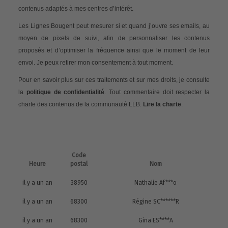
contenus adaptés à mes centres d’intérêt.
Les Lignes Bougent peut mesurer si et quand j’ouvre ses emails, au
moyen de pixels de suivi, afin de personnaliser les contenus
proposés et d’optimiser la fréquence ainsi que le moment de leur
envoi. Je peux retirer mon consentement à tout moment.
Pour en savoir plus sur ces traitements et sur mes droits, je consulte
la
politique de confidentialité
. Tout commentaire doit respecter la
charte des contenus de la communauté LLB.
Lire la charte
.
Code
Heure
postal
Nom
il y a un an
38950
Nathalie Af***o
il y a un an
68300
Régine SC******R
il y a un an
68300
Gina ES****A