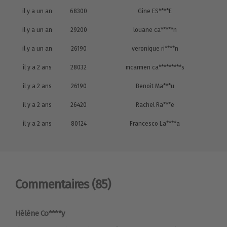
il y a un an
68300
Gine ES****E
il y a un an
29200
louane ca*****n
il y a un an
26190
veronique ri****n
il y a 2 ans
28032
mcarmen ca*********s
il y a 2 ans
26190
Benoit Ma***u
il y a 2 ans
26420
Rachel Ra***e
il y a 2 ans
80124
Francesco La****a
Commentaires
(85)
Hélène Co****y