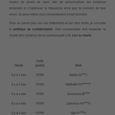
moyen de pixels de suivi, afin de personnaliser les contenus
proposés et d’optimiser la fréquence ainsi que le moment de leur
envoi. Je peux retirer mon consentement à tout moment.
Pour en savoir plus sur ces traitements et sur mes droits, je consulte
la
politique de confidentialité
. Tout commentaire doit respecter la
charte des contenus de la communauté LLB.
Lire la charte
.
Code
Heure
postal
Nom
il y a 5 ans
91700
Nadia Gi****i
il y a 5 ans
91700
Nathalie PO*****T
il y a 4 ans
91700
Anastasia Bl****
il y a 4 ans
91700
Lantosoa Ve****u
il y a 4 ans
91700
Alie Fr****s