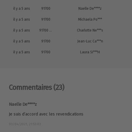
il y a 5 ans
91700
Naelle De****z
il y a 5 ans
91700
Michaela Po***
il y a 5 ans
91700 Ste genevieve des bois
Charlotte Ne***s
il y a 5 ans
91700
Jean-Luc Ca***n
il y a 5 ans
91700
Laura SI***H
Commentaires
(23)
Naelle De****z
Je suis d’accord avec les revendications
03/04/2021, 21:53:03