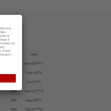
Code
postal
Nom
s
1083
Alicia Re*****s
s
1080
Célia Sa***n
s
1083
Ines Iz***n
s
1990
Lilian Cr*****d
s
1090
Ayse Ba***l
s
1090
Tom Sc*****s