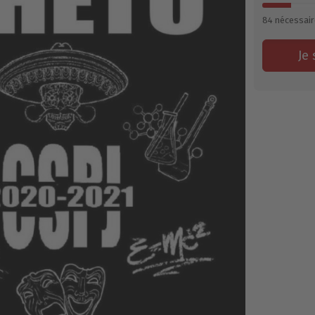
84
nécessair
Je 