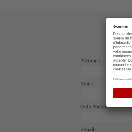
Prénom :
Nom :
Code Postal :
E-mail :