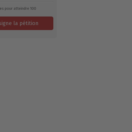
es pour atteindre
100
signe la pétition