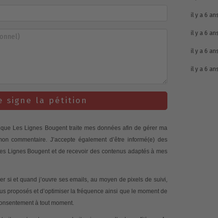
il y a 6 an
il y a 6 an
il y a 6 an
il y a 6 an
e signe la pétition
te que Les Lignes Bougent traite mes données afin de gérer ma
 mon commentaire. J’accepte également d’être informé(e) des
 Les Lignes Bougent et de recevoir des contenus adaptés à mes
 si et quand j’ouvre ses emails, au moyen de pixels de suivi,
nus proposés et d’optimiser la fréquence ainsi que le moment de
 consentement à tout moment.