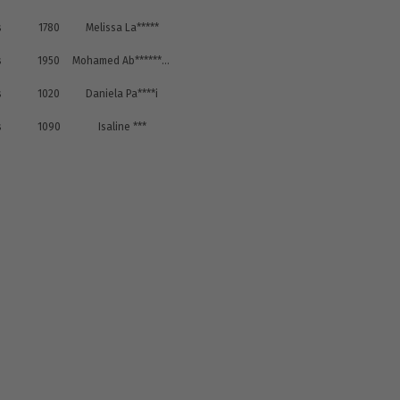
s
1780
Melissa La*****
s
1950
Mohamed Ab*********d
s
1020
Daniela Pa****i
s
1090
Isaline ***