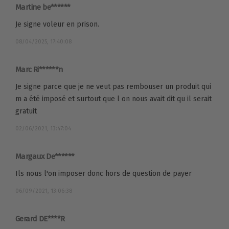
Martine be******
Je signe voleur en prison.
08/04/2025, 17:40:08
Marc Ri******n
Je signe parce que je ne veut pas rembouser un produit qui
m a été imposé et surtout que l on nous avait dit qu il serait
gratuit
02/06/2021, 13:47:04
Margaux De******
Ils nous l'on imposer donc hors de question de payer
06/09/2021, 13:06:38
Gerard DE****R