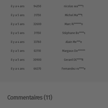
il y a 4 ans
94350
nicolas wa****r
il y a 5 ans
31750
Michel Ma***t
il y a 5 ans
32600
Marc Ri******n
il y a 5 ans
31150
Stéphane Bo****s
il y a 4 ans
33760
Alain Me***e
il y a 5 ans
02110
Margaux De******
il y a 5 ans
30900
Gerard DE****R
il y a 4 ans
66370
Fernandez ro****e
Commentaires
(11)