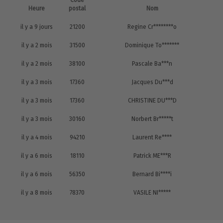
Code
Heure
postal
Nom
il y a 9 jours
21200
Regine Cr********o
il y a 2 mois
31500
Dominique To*******
il y a 2 mois
38100
Pascale Ba***n
il y a 3 mois
17360
Jacques Du***d
il y a 3 mois
17360
CHRISTINE DU***D
il y a 3 mois
30160
Norbert Br*****t
il y a 4 mois
94210
Laurent Re****
il y a 6 mois
18110
Patrick ME***R
il y a 6 mois
56350
Bernard Bi****i
il y a 8 mois
78370
VASILE NI*****