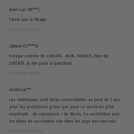
Jean-Luc PA***I
J'aime pas le flicage
22/11/2025, 07:17:43
Lisiane CL****N
Europe contrée de LIBERTé....NON, FRANCE, Pays de
LIBERTé, Je me pose la question!
27/05/2025, 14:13:25
Andre Ja***
Les statistiques sont hélas concordantes au bout de 5 ans
pour les problèmes grave que pose ce vaccin en plus
inopérant. - de naissances + de décès. En corrélation avec
les dates de vaccination voir dans les pays non vaccinés
01/05/2025, 08:00:26