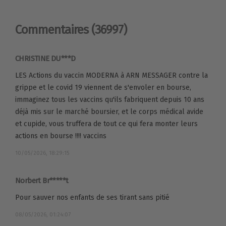
Commentaires
(36997)
CHRISTINE DU***D
LES Actions du vaccin MODERNA à ARN MESSAGER contre la
grippe et le covid 19 viennent de s'envoler en bourse,
immaginez tous les vaccins qu'ils fabriquent depuis 10 ans
déjà mis sur le marché boursier, et le corps médical avide
et cupide, vous truffera de tout ce qui fera monter leurs
actions en bourse !!!! vaccins
10/05/2026, 18:29:15
Norbert Br*****t
Pour sauver nos enfants de ses tirant sans pitié
08/05/2026, 01:24:07