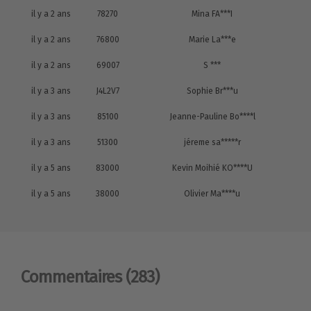
il y a 2 ans
78270
Mina FA***I
il y a 2 ans
76800
Marie La***e
il y a 2 ans
69007
S ***
il y a 3 ans
J4L2V7
Sophie Br***u
il y a 3 ans
85100
Jeanne-Pauline Bo****l
il y a 3 ans
51300
jéreme sa*****r
il y a 5 ans
83000
Kevin Moihié KO****U
il y a 5 ans
38000
Olivier Ma****u
Commentaires
(283)