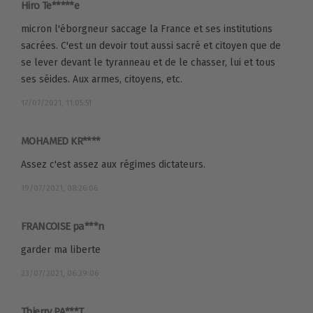
Hiro Te*****e
micron l'éborgneur saccage la France et ses institutions
sacrées. C'est un devoir tout aussi sacré et citoyen que de
se lever devant le tyranneau et de le chasser, lui et tous
ses séides. Aux armes, citoyens, etc.
17/07/2021, 11:05:51
MOHAMED KR****
Assez c'est assez aux régimes dictateurs.
19/07/2021, 08:26:06
FRANCOISE pa***n
garder ma liberte
23/07/2021, 06:39:06
Thierry PA***T