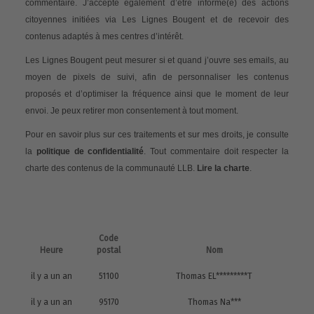
commentaire. J’accepte également d’être informé(e) des actions
citoyennes initiées via Les Lignes Bougent et de recevoir des
contenus adaptés à mes centres d’intérêt.
Les Lignes Bougent peut mesurer si et quand j’ouvre ses emails, au
moyen de pixels de suivi, afin de personnaliser les contenus
proposés et d’optimiser la fréquence ainsi que le moment de leur
envoi. Je peux retirer mon consentement à tout moment.
Pour en savoir plus sur ces traitements et sur mes droits, je consulte
la
politique de confidentialité
. Tout commentaire doit respecter la
charte des contenus de la communauté LLB.
Lire la charte
.
Code
Heure
postal
Nom
il y a un an
51100
Thomas EL*********T
il y a un an
95170
Thomas Na***