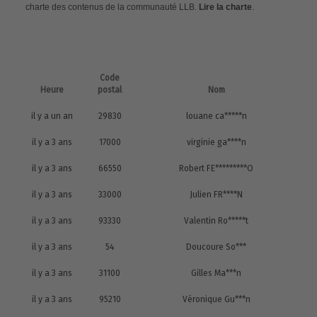
charte des contenus de la communauté LLB.
Lire la charte
.
Code
Heure
postal
Nom
il y a un an
29830
louane ca*****n
il y a 3 ans
17000
virginie ga****n
il y a 3 ans
66550
Robert FE*********O
il y a 3 ans
33000
Julien FR****N
il y a 3 ans
93330
Valentin Ro*****t
il y a 3 ans
54
Doucoure So***
il y a 3 ans
31100
Gilles Ma***n
il y a 3 ans
95210
Véronique Gu***n