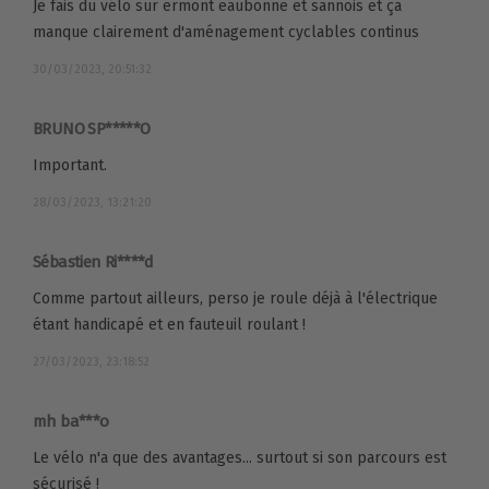
Je fais du vélo sur ermont eaubonne et sannois et ça
manque clairement d'aménagement cyclables continus
30/03/2023, 20:51:32
BRUNO SP*****O
Important.
28/03/2023, 13:21:20
Sébastien Ri****d
Comme partout ailleurs, perso je roule déjà à l'électrique
étant handicapé et en fauteuil roulant !
27/03/2023, 23:18:52
mh ba***o
Le vélo n'a que des avantages... surtout si son parcours est
sécurisé !