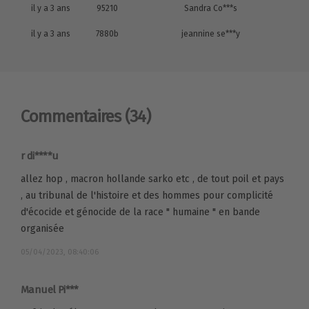
il y a 3 ans
95210
Sandra Co***s
il y a 3 ans
7880b
jeannine se***y
Commentaires
(34)
r di****u
allez hop , macron hollande sarko etc , de tout poil et pays
, au tribunal de l'histoire et des hommes pour complicité
d'écocide et génocide de la race " humaine " en bande
organisée
05/04/2023, 08:40:06
Manuel Pi***