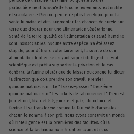
période de l'histoire, la famine, où qu'elle soit, et
particulièrement lorsqu'elle touche les enfants, est inutile
et scandaleuse Rien ne peut être plus bénéfique pour la
santé humaine et ainsi augmenter les chances de survie sur
terre que d'opter pour une alimentation végétarienne.
Santé de la terre, qualité de l'alimentation et santé humaine
sont indissociables. Aucune autre espèce n'a été assez
stupide, pour détruire volontairement, la source de son
alimentation, tout en se croyant super intelligent. Le vrai
scientifique est prêt à supporter la privation et, le cas
échéant, la famine plutôt que de laisser quiconque lui dicter
la direction que doit prendre son travail. Premier
quinquennat macron = Le " laissez-passer " Deuxième
quinquennat macron " les tickets de rationnement " Dieu est
jour et nuit, hiver et été, guerre et paix, abondance et
famine. Il se transforme comme le feu mêlé d'aromates :
chacun le nomme à son gré. Nous avons construit un monde
où l'intelligence est la premières des facultés, où la
science et la technique nous tirent en avant et nous