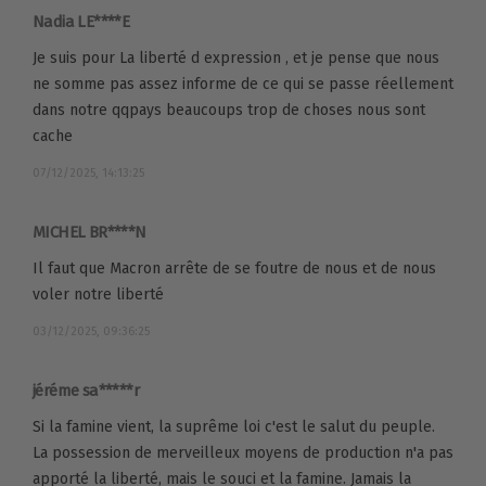
Nadia LE****E
Je suis pour La liberté d expression , et je pense que nous
ne somme pas assez informe de ce qui se passe réellement
dans notre qqpays beaucoups trop de choses nous sont
cache
07/12/2025, 14:13:25
MICHEL BR****N
Il faut que Macron arrête de se foutre de nous et de nous
voler notre liberté
03/12/2025, 09:36:25
jéréme sa*****r
Si la famine vient, la suprême loi c'est le salut du peuple.
La possession de merveilleux moyens de production n'a pas
apporté la liberté, mais le souci et la famine. Jamais la