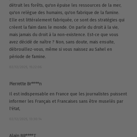
détruit les forêts, qu'on épuise les ressources de la mer,
qu'on relègue des humains, qu'on fabrique de la famine.
Elle est littéralement fabriquée, ce sont des stratégies qui
créent la faim dans le monde. On parle du droit à la vie,
mais jamais du droit à la non-existence. Est-ce que vous
avez décidé de naître ? Non, sans doute, mais ensuite,
débrouillez-vous, même si vous naissez au Sahel en
période de famine.
02/12/2025, 15:22:06
Pierrette Br****n
Il est indispensable en France que les journalistes puissent
informer les Français et Francaises sans être muselés par
l'état,
02/12/2025, 13:30:14
Alain BR****T