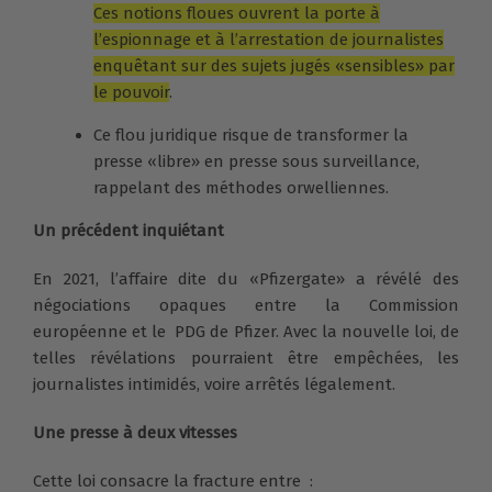
Ces notions floues ouvrent la porte à
l’espionnage et à l’arrestation de journalistes
enquêtant sur des sujets jugés «sensibles» par
le pouvoir
.
Ce flou juridique risque de transformer la
presse «libre» en presse sous surveillance,
rappelant des méthodes orwelliennes.
Un précédent inquiétant
En 2021, l’affaire dite du «Pfizergate» a révélé des
négociations opaques entre la Commission
européenne et le PDG de Pfizer. Avec la nouvelle loi, de
telles révélations pourraient être empêchées, les
journalistes intimidés, voire arrêtés légalement.
Une presse à deux vitesses
Cette loi consacre la fracture entre :