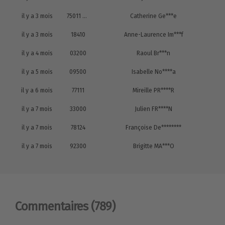
il y a 3 mois
75011 paris
Catherine Ge***e
il y a 3 mois
18410
Anne-Laurence Im***f
il y a 4 mois
03200
Raoul Br***n
il y a 5 mois
09500
Isabelle No****a
il y a 6 mois
77111
Mireille PR****R
il y a 7 mois
33000
Julien FR****N
il y a 7 mois
78124
Françoise De********
il y a 7 mois
92300
Brigitte MA***O
Commentaires
(789)