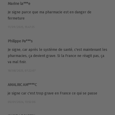
Marine la***e
Je signe parce que ma pharmacie est en danger de
fermeture
11/09/2025, 15:47:25
Philippe Pa***s
Je signe, car après le système de santé, c'est maintenant les
pharmacies, ça devient grave. Si la France ne réagit pas, ça
va mal finir.
18/08/2025, 07:22:07
AMALRIC AM****C
je signe car c'est trop grave en France ce qui se passe
05/01/2024, 13:52:06