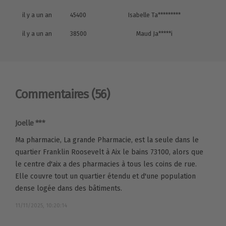
il y a un an
45400
Isabelle Ta*********
il y a un an
38500
Maud Ja*****i
Commentaires
(56)
Joelle ***
Ma pharmacie, La grande Pharmacie, est la seule dans le
quartier Franklin Roosevelt à Aix le bains 73100, alors que
le centre d'aix a des pharmacies à tous les coins de rue.
Elle couvre tout un quartier étendu et d'une population
dense logée dans des bâtiments.
11/11/2025, 10:20:14