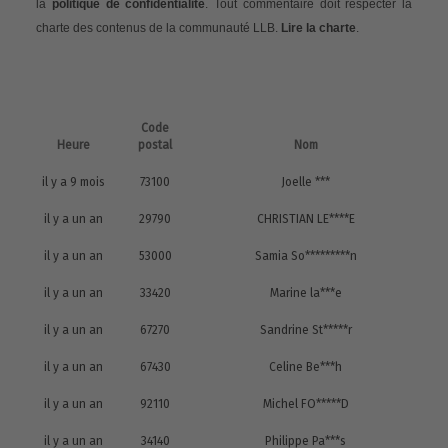
la
politique de confidentialité
. Tout commentaire doit respecter la
charte des contenus de la communauté LLB.
Lire la charte
.
Code
Heure
postal
Nom
il y a 9 mois
73100
Joelle ***
il y a un an
29790
CHRISTIAN LE****E
il y a un an
53000
Samia So*********n
il y a un an
33420
Marine la***e
il y a un an
67270
Sandrine St*****r
il y a un an
67430
Celine Be***h
il y a un an
92110
Michel FO*****D
il y a un an
34140
Philippe Pa***s