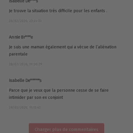
Isabelle De***s
Je trouve la situation très difficile pour les enfants .
28/02/2026, 23:24:33
Annie Br***e
Je suis une maman également qui a vécue de l’aliénation
parentale
28/02/2026, 19:30:29
Isabelle De*****s
Parce que je veux que la personne cesse de se faire
intimider par son ex conjoint
28/02/2026, 11:13:42
Charger plus de commentaires