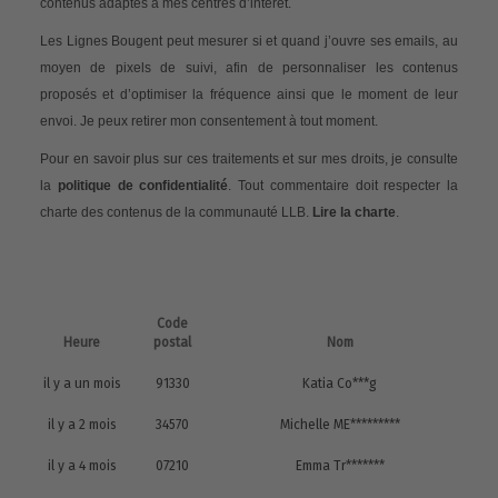
contenus adaptés à mes centres d’intérêt.
Les Lignes Bougent peut mesurer si et quand j’ouvre ses emails, au
moyen de pixels de suivi, afin de personnaliser les contenus
proposés et d’optimiser la fréquence ainsi que le moment de leur
envoi. Je peux retirer mon consentement à tout moment.
Pour en savoir plus sur ces traitements et sur mes droits, je consulte
la
politique de confidentialité
. Tout commentaire doit respecter la
charte des contenus de la communauté LLB.
Lire la charte
.
Code
Heure
postal
Nom
il y a un mois
91330
Katia Co***g
il y a 2 mois
34570
Michelle ME*********
il y a 4 mois
07210
Emma Tr*******