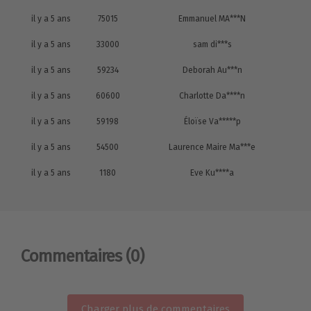
il y a 5 ans
75015
Emmanuel MA***N
il y a 5 ans
33000
sam di***s
il y a 5 ans
59234
Deborah Au***n
il y a 5 ans
60600
Charlotte Da****n
il y a 5 ans
59198
Éloïse Va*****p
il y a 5 ans
54500
Laurence Maire Ma***e
il y a 5 ans
1180
Eve Ku****a
Commentaires
(0)
Charger plus de commentaires