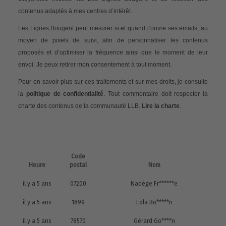
contenus adaptés à mes centres d’intérêt.
Les Lignes Bougent peut mesurer si et quand j’ouvre ses emails, au
moyen de pixels de suivi, afin de personnaliser les contenus
proposés et d’optimiser la fréquence ainsi que le moment de leur
envoi. Je peux retirer mon consentement à tout moment.
Pour en savoir plus sur ces traitements et sur mes droits, je consulte
la
politique de confidentialité
. Tout commentaire doit respecter la
charte des contenus de la communauté LLB.
Lire la charte
.
Code
Heure
postal
Nom
il y a 5 ans
07200
Nadège Fr******e
il y a 5 ans
1899
Lola Bo*****n
il y a 5 ans
78570
Gérard Go****n