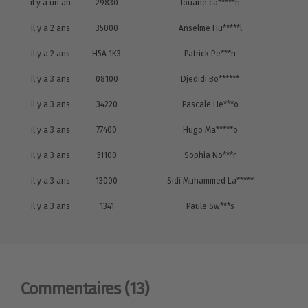
il y a un an
29830
louane ca*****n
il y a 2 ans
35000
Anselme Hu*****l
il y a 2 ans
H5A 1K3
Patrick Pe***n
il y a 3 ans
08100
Djedidi Bo******
il y a 3 ans
34220
Pascale He***o
il y a 3 ans
77400
Hugo Ma*****o
il y a 3 ans
51100
Sophia No***r
il y a 3 ans
13000
Sidi Muhammed La*****
il y a 3 ans
1341
Paule Sw***s
Commentaires
(13)