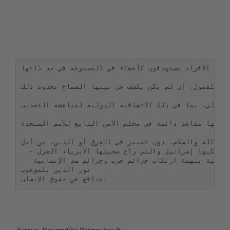
ة أن الأفراد مستهدفون كأعضاء في المجموعة في حد ذاتها
ير للفضول، إن لم يكن يكشف عن نيتها السماح بحدوث ذلك
الدولي، بما في ذلك الاتفاقية الدولية لمناهضة التعذيب
بعضها مقاعد دائمة في مجلس الأمن التابع للأمم المتحدة
 العدالة والسلام، دون تمييز في العرق أو الدين، من أجل
  - وقف الجرائم التي ترتكبها إسرائيل والتي راح ضحيتها الأبرياء العزل.

 - تقديم بنيامين نتنياهو أمام المحكمة الجنائية الدولية بتهمة ارتكاب جرائم حرب وجرائم ضد الإنسانية.

نور الدين بلموهوب
