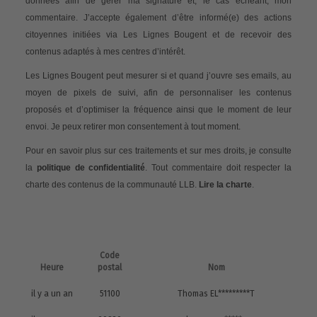
données afin de gérer ma signature et, le cas échéant, mon
commentaire. J’accepte également d’être informé(e) des actions
citoyennes initiées via Les Lignes Bougent et de recevoir des
contenus adaptés à mes centres d’intérêt.
Les Lignes Bougent peut mesurer si et quand j’ouvre ses emails, au
moyen de pixels de suivi, afin de personnaliser les contenus
proposés et d’optimiser la fréquence ainsi que le moment de leur
envoi. Je peux retirer mon consentement à tout moment.
Pour en savoir plus sur ces traitements et sur mes droits, je consulte
la
politique de confidentialité
. Tout commentaire doit respecter la
charte des contenus de la communauté LLB.
Lire la charte
.
Code
Heure
postal
Nom
il y a un an
51100
Thomas EL*********T