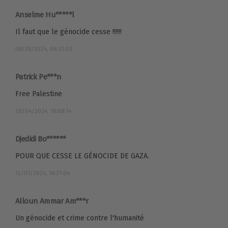
Anselme Hu*****l
Il faut que le génocide cesse !!!!!!
08/05/2024, 06:33:03
Patrick Pe***n
Free Palestine
20/04/2024, 18:08:14
Djedidi Bo******
POUR QUE CESSE LE GÉNOCIDE DE GAZA.
12/01/2024, 16:27:04
Alloun Ammar Am***r
Un génocide et crime contre l'humanité