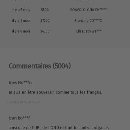
il y a 7 mois
5500
SOAVOLOLONA CH****Y
il y a 8 mois
37260
Francine CO****O
il y a 8 mois
34300
Elisabeth We***
Commentaires
(5004)
Ines Hu***o
Je suis un être souverain comme tous les français.
01/03/2026, 17:56:43
jean bo***f
ainsi que de l'UE , de l'ONU et tout les autres organes