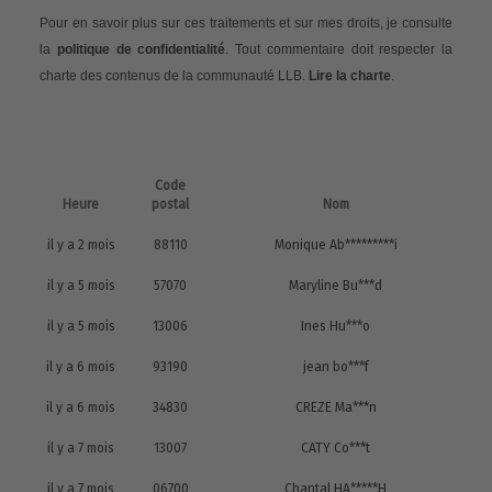
Pour en savoir plus sur ces traitements et sur mes droits, je consulte
la
politique de confidentialité
. Tout commentaire doit respecter la
charte des contenus de la communauté LLB.
Lire la charte
.
Code
Heure
postal
Nom
il y a 2 mois
88110
Monique Ab*********i
il y a 5 mois
57070
Maryline Bu***d
il y a 5 mois
13006
Ines Hu***o
il y a 6 mois
93190
jean bo***f
il y a 6 mois
34830
CREZE Ma***n
il y a 7 mois
13007
CATY Co***t
il y a 7 mois
06700
Chantal HA*****H