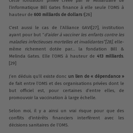
Cette fondation privée créée par le Milliardaire de
l’informatique Bill Gates finance à elle seule l’OMS à
hauteur de
600 milliards de dollars
![26]
C’est aussi le cas de l’Alliance GAVI[27], institution
ayant pour but “
d'aider à vacciner les enfants contre les
maladies infectieuses mortelles et invalidantes”[28]
, elle-
même richement dotée par… la fondation Bill &
Melinda Gates. Elle l’OMS à hauteur de
413 milliards
.
[29]
J’en déduis qu’il existe donc
un lien de « dépendance »
de fait entre l’OMS et des organisations privées dont le
but officiel est, pour certaines d’entre elles, de
promouvoir la vaccination à large échelle.
Selon moi, il y a ainsi un vrai risque pour que des
conflits d’intérêts financiers interfèrent avec les
décisions sanitaires de l’OMS.