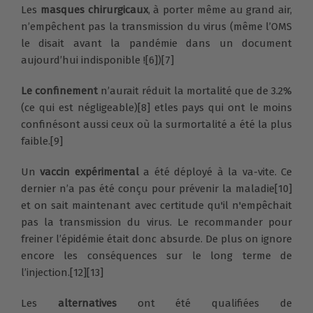
Les
masques chirurgicaux
, à porter même au grand air,
n’empêchent pas la transmission du virus (même l’OMS
le disait avant la pandémie dans un document
aujourd’hui indisponible ![6])[7]
Le confinement
n’aurait réduit la mortalité que de 3.2%
(ce qui est négligeable)[8] et
les pays qui ont le moins
confiné
sont aussi ceux où la surmortalité a été la plus
faible.[9]
Un
vaccin expérimental
a été déployé à la va-vite. Ce
dernier n’a pas été conçu pour prévenir la maladie[10]
et on sait maintenant avec certitude qu'il n'empêchait
pas la transmission du virus. Le recommander pour
freiner l’épidémie était donc absurde. De plus on ignore
encore les conséquences sur le long terme de
l’injection.[12][13]
Les
alternatives
ont été qualifiées de