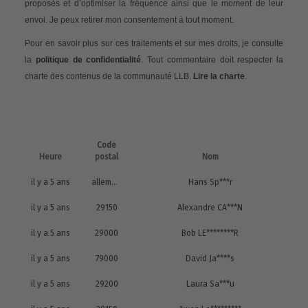
proposés et d’optimiser la fréquence ainsi que le moment de leur
envoi. Je peux retirer mon consentement à tout moment.
Pour en savoir plus sur ces traitements et sur mes droits, je consulte
la
politique de confidentialité
. Tout commentaire doit respecter la
charte des contenus de la communauté LLB.
Lire la charte
.
Code
Heure
postal
Nom
il y a 5 ans
allemagne
Hans Sp***r
il y a 5 ans
29150
Alexandre CA***N
il y a 5 ans
29000
Bob LE********R
il y a 5 ans
79000
David Ja****s
il y a 5 ans
29200
Laura Sa***u