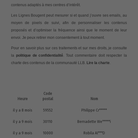
contenus adaptés à mes centres d’intérêt.
Les Lignes Bougent peut mesurer si et quand j’ouvre ses emails, au
moyen de pixels de suivi, afin de personnaliser les contenus
proposés et d’optimiser la fréquence ainsi que le moment de leur
envoi. Je peux retirer mon consentement à tout moment.
Pour en savoir plus sur ces traitements et sur mes droits, je consulte
la
politique de confidentialité
. Tout commentaire doit respecter la
charte des contenus de la communauté LLB.
Lire la charte
.
Code
Heure
postal
Nom
il y a 8 mois
59552
Philippe Cr*****
il y a 9 mois
30110
Bernadette We*****i
il y a 9 mois
10000
Robila AI***D