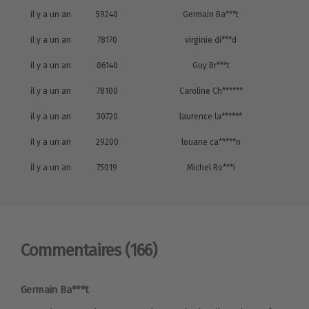
il y a un an
59240
Germain Ba***t
il y a un an
78170
virginie di***d
il y a un an
06140
Guy Br***t
il y a un an
78100
Caroline Ch******
il y a un an
30720
laurence la******
il y a un an
29200
louane ca*****n
il y a un an
75019
Michel Ro***i
Commentaires
(166)
Germain Ba***t