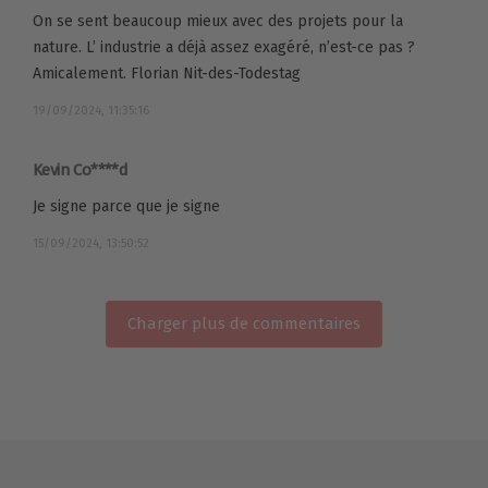
On se sent beaucoup mieux avec des projets pour la
nature. L’ industrie a déjà assez exagéré, n’est-ce pas ?
Amicalement. Florian Nit-des-Todestag
19/09/2024, 11:35:16
Kevin Co****d
Je signe parce que je signe
15/09/2024, 13:50:52
Charger plus de commentaires