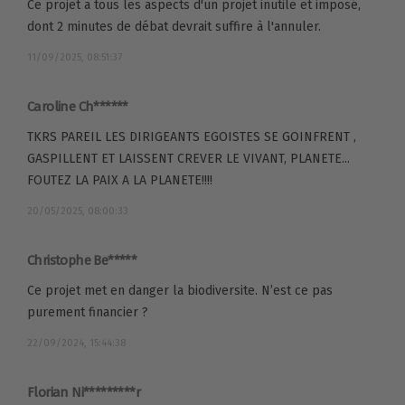
Ce projet a tous les aspects d'un projet inutile et imposé,
dont 2 minutes de débat devrait suffire à l'annuler.
11/09/2025, 08:51:37
Caroline Ch******
TKRS PAREIL LES DIRIGEANTS EGOISTES SE GOINFRENT ,
GASPILLENT ET LAISSENT CREVER LE VIVANT, PLANETE...
FOUTEZ LA PAIX A LA PLANETE!!!!
20/05/2025, 08:00:33
Christophe Be*****
Ce projet met en danger la biodiversite. N’est ce pas
purement financier ?
22/09/2024, 15:44:38
Florian Ni*********r