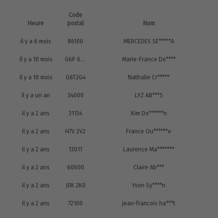
Code
Heure
postal
Nom
il y a 6 mois
86100
MERCEDES SE*****A
il y a 10 mois
G6P 6G3
Marie-France Do****
il y a 10 mois
G6T2G4
Nathalie Cr*****
il y a un an
34000
LYZ AB***S
il y a 2 ans
31134
Kim Do******n
il y a 2 ans
H7V 2V2
France Ou******e
il y a 2 ans
13011
Laurence Ma*******
il y a 2 ans
60600
Claire Ab***
il y a 2 ans
J0K 2K0
Yvon Sy****n
il y a 2 ans
72100
jean-francois ha***t