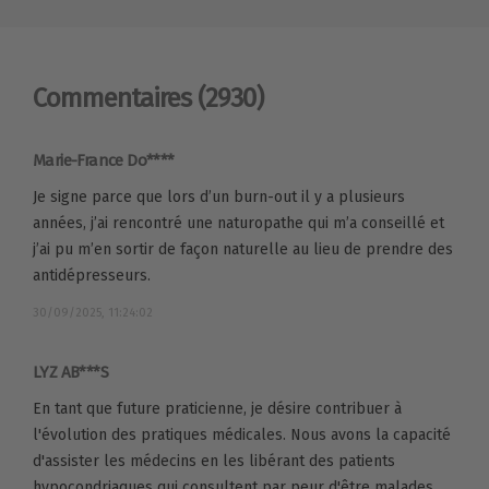
Commentaires
(2930)
Marie-France Do****
Je signe parce que lors d’un burn-out il y a plusieurs
années, j’ai rencontré une naturopathe qui m’a conseillé et
j’ai pu m’en sortir de façon naturelle au lieu de prendre des
antidépresseurs.
30/09/2025, 11:24:02
LYZ AB***S
En tant que future praticienne, je désire contribuer à
l'évolution des pratiques médicales. Nous avons la capacité
d'assister les médecins en les libérant des patients
hypocondriaques qui consultent par peur d'être malades,