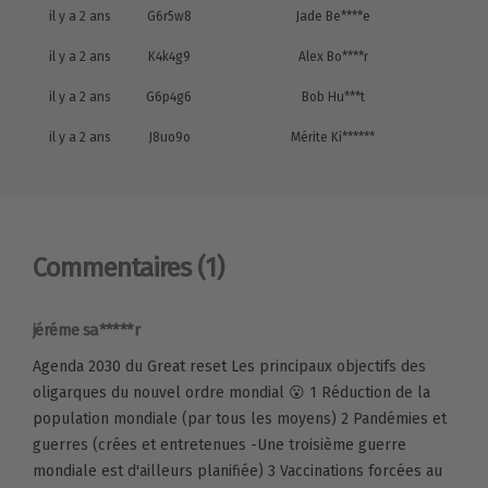
il y a 2 ans
G6r5w8
Jade Be****e
il y a 2 ans
K4k4g9
Alex Bo****r
il y a 2 ans
G6p4g6
Bob Hu***t
il y a 2 ans
J8uo9o
Mérite Ki******
Commentaires
(1)
jéréme sa*****r
Agenda 2030 du Great reset Les principaux objectifs des
oligarques du nouvel ordre mondial 😮 1 Réduction de la
population mondiale (par tous les moyens) 2 Pandémies et
guerres (crées et entretenues -Une troisième guerre
mondiale est d'ailleurs planifiée) 3 Vaccinations forcées au