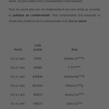
envoi. Je peux retirer mon consentement à tout moment.
Pour en savoir plus sur ces traitements et sur mes droits, je consulte
la
politique de confidentialité
. Tout commentaire doit respecter la
charte des contenus de la communauté LLB.
Lire la charte
.
Code
Heure
postal
Nom
il y a 2 ans
51300
jéréme sa*****r
il y a 2 ans
G6l0j9
F Tr******
il y a 2 ans
B4h8d4
Antoine Bo****t
il y a 2 ans
Mon5e4
Huber Lo***g
il y a 2 ans
G6t6s1
Jessica Ga****
il y a 2 ans
G6t2z1
Sonic Su***r