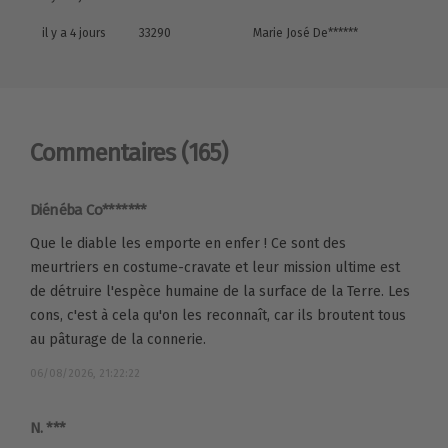
il y a 4 jours
33290
Marie José De******
Commentaires
(165)
Diénéba Co*******
Que le diable les emporte en enfer ! Ce sont des
meurtriers en costume-cravate et leur mission ultime est
de détruire l'espèce humaine de la surface de la Terre. Les
cons, c'est à cela qu'on les reconnaît, car ils broutent tous
au pâturage de la connerie.
06/08/2026, 21:22:22
N. ***