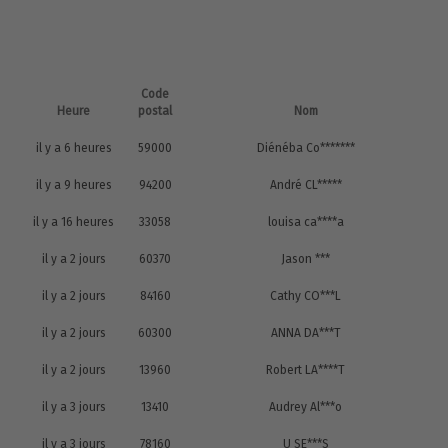
Code
Heure
postal
Nom
il y a 6 heures
59000
Diénéba Co*******
il y a 9 heures
94200
André CL*****
il y a 16 heures
33058
louisa ca****a
il y a 2 jours
60370
Jason ***
il y a 2 jours
84160
Cathy CO***L
il y a 2 jours
60300
ANNA DA***T
il y a 2 jours
13960
Robert LA****T
il y a 3 jours
13410
Audrey Al***o
il y a 3 jours
78160
U SE***S