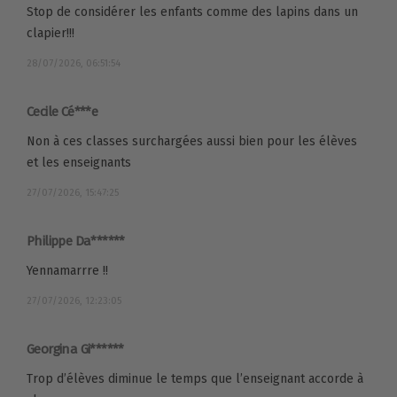
Stop de considérer les enfants comme des lapins dans un
clapier!!!
28/07/2026, 06:51:54
Cecile Cé***e
Non à ces classes surchargées aussi bien pour les élèves
et les enseignants
27/07/2026, 15:47:25
Philippe Da******
Yennamarrre !!
27/07/2026, 12:23:05
Georgina Gi******
Trop d’élèves diminue le temps que l’enseignant accorde à