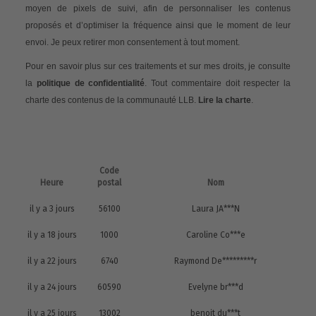
moyen de pixels de suivi, afin de personnaliser les contenus
proposés et d’optimiser la fréquence ainsi que le moment de leur
envoi. Je peux retirer mon consentement à tout moment.
Pour en savoir plus sur ces traitements et sur mes droits, je consulte
la
politique de confidentialité
. Tout commentaire doit respecter la
charte des contenus de la communauté LLB.
Lire la charte
.
Code
Heure
postal
Nom
il y a 3 jours
56100
Laura JA***N
il y a 18 jours
1000
Caroline Co***e
il y a 22 jours
6740
Raymond De*********r
il y a 24 jours
60590
Evelyne br***d
il y a 25 jours
13002
benoit du***t