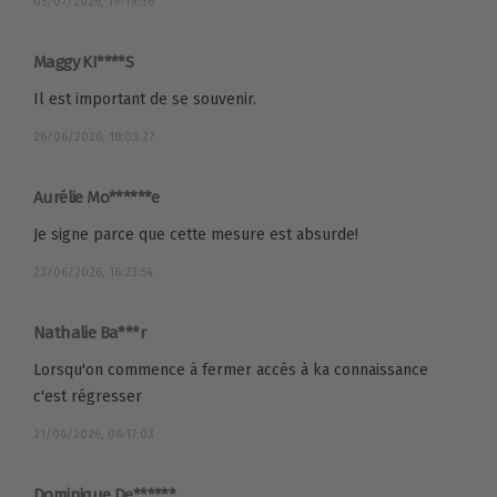
05/07/2026, 19:19:36
Maggy KI****S
Il est important de se souvenir.
26/06/2026, 18:03:27
Aurélie Mo******e
Je signe parce que cette mesure est absurde!
23/06/2026, 16:23:54
Nathalie Ba***r
Lorsqu'on commence à fermer accès à ka connaissance
c'est régresser
21/06/2026, 06:17:03
Dominique De******