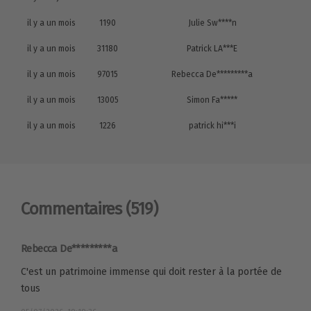
il y a un mois
1190
Julie Sw****n
il y a un mois
31180
Patrick LA***E
il y a un mois
97015
Rebecca De*********a
il y a un mois
13005
Simon Fa*****
il y a un mois
1226
patrick hi***i
Commentaires
(519)
Rebecca De*********a
C'est un patrimoine immense qui doit rester à la portée de
tous