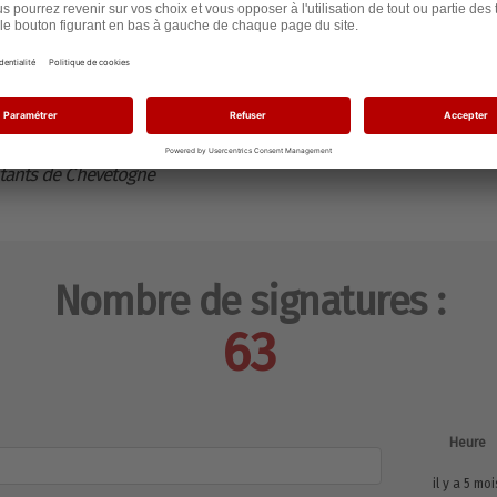
 lire, nous vous prions d’agréer, Monsieur le
ion de notre considération distinguée.
bitants de Chevetogne
Nombre de signatures :
63
Heure
il y a 5 moi