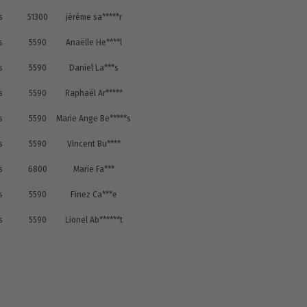
s
51300
jéréme sa*****r
s
5590
Anaëlle He****l
s
5590
Daniel La***s
s
5590
Raphaël Ar*****
s
5590
Marie Ange Be*****s
s
5590
Vincent Bu****
s
6800
Marie Fa***
s
5590
Finez Ca***e
s
5590
Lionel Ab******t