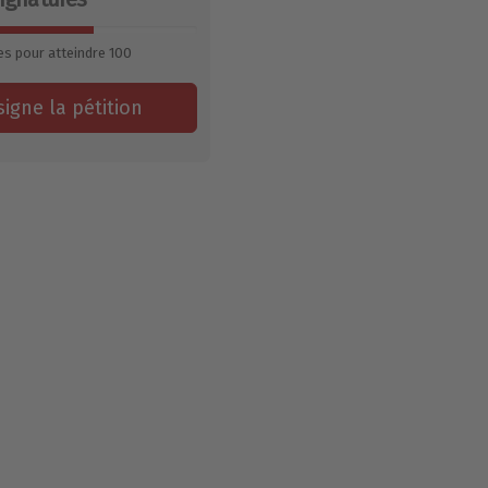
es pour atteindre
100
signe la pétition