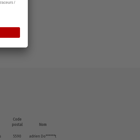
Code
postal
Nom
s
5590
adrien Do******t