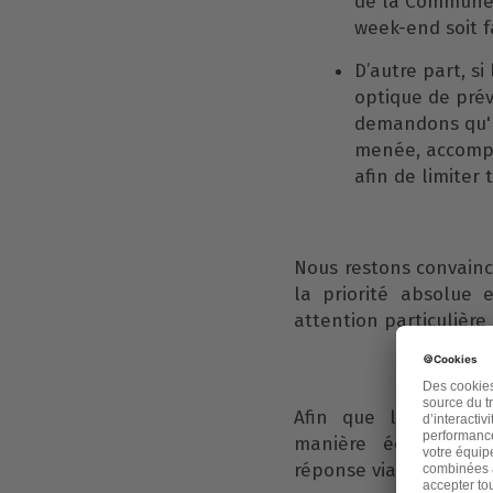
de la Commune 
week-end soit f
D’autre part, si
optique de prév
demandons qu
menée, accompa
afin de limiter 
Nous restons convaincu
la priorité absolue
attention particulièr
Afin que l'ensemble
manière équitable, 
réponse via une commu