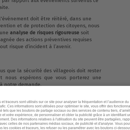
par rapport aux événements survenus ce
aite.
 l'événement doit être réitéré, dans une
ention et de protection des citoyens, nous
'une
analyse de risques rigoureuse
soit
gnée des actions préventives requises
tout risque d’incident à l’avenir.
s que la sécurité des villageois doit rester
 et nous espérons que vous porterez une
e à notre demande.
 des habitants puisse être informé de
nous vous suggérons de diffuser votre
nication "Toutes Boîtes".