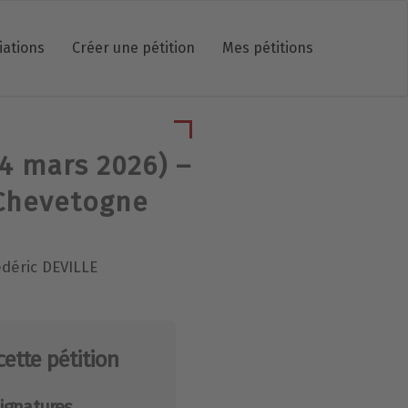
iations
Créer une pétition
Mes pétitions
14 mars 2026) –
 Chevetogne
édéric DEVILLE
cette pétition
ignatures