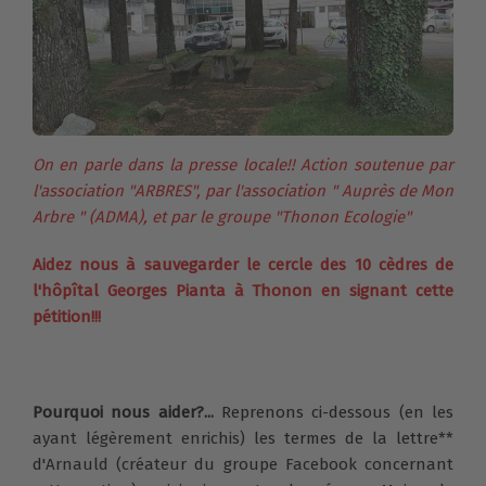
On en parle dans la presse locale!! Action soutenue par
l'association "ARBRES", par l'association " Auprès de Mon
Arbre " (ADMA), et par le groupe "Thonon Ecologie"
Aidez nous à sauvegarder le cercle des 10 cèdres de
l'hôpîtal Georges Pianta à Thonon en signant cette
pétition!!!
Pourquoi nous aider?...
Reprenons ci-dessous
(en les
ayant légèrement enrichis)
les termes de la lettre**
d'
Arnauld (créateur du groupe Facebook concernant