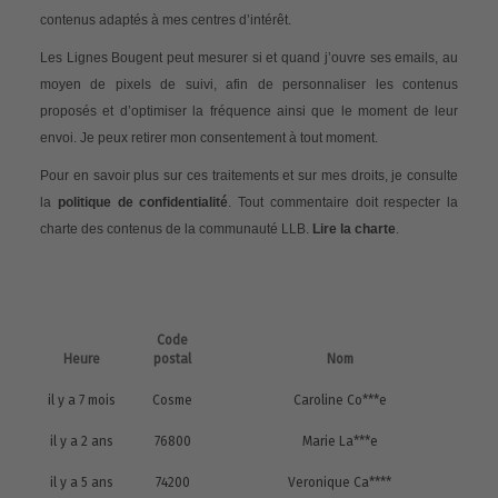
contenus adaptés à mes centres d’intérêt.
Les Lignes Bougent peut mesurer si et quand j’ouvre ses emails, au
moyen de pixels de suivi, afin de personnaliser les contenus
proposés et d’optimiser la fréquence ainsi que le moment de leur
envoi. Je peux retirer mon consentement à tout moment.
Pour en savoir plus sur ces traitements et sur mes droits, je consulte
la
politique de confidentialité
. Tout commentaire doit respecter la
charte des contenus de la communauté LLB.
Lire la charte
.
Code
Heure
postal
Nom
il y a 7 mois
Cosme
Caroline Co***e
il y a 2 ans
76800
Marie La***e
il y a 5 ans
74200
Veronique Ca****