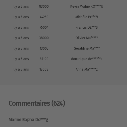
il y a 5 ans
83000
Kevin Moihié KO****U
il y a 5 ans
44250
Michèle Pr****t
il y a 5 ans
75004
Francis DE***S
il y a 5 ans
38000
Olivier Ma*****
il y a 5 ans
13005
Géraldine Ma****
il y a 5 ans
87190
dominique de******s
il y a 5 ans
13008
Anne Ma*****z
Commentaires
(624)
Marine Bopha Do***g