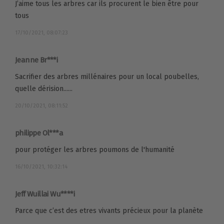
J’aime tous les arbres car ils procurent le bien être pour
tous
17/10/2021, 08:07:23
Jeanne Br***i
Sacrifier des arbres millénaires pour un local poubelles,
quelle dérision......
20/10/2021, 08:11:52
philippe Ol***a
pour protéger les arbres poumons de l'humanité
16/10/2021, 10:32:14
Jeff Wuillai Wu****i
Parce que c’est des etres vivants précieux pour la planète