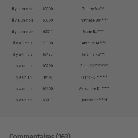
il y a un mois
63300
Thierry Ma***c
il y a un mois
63300
Nathalie Ba*****
il y a un mois
63310
Marie Ra****d
il y a 3 mois
63000
Antoine AL***S
il y a 4 mois
63430
Jérémie Ra***n
il y a un an
03200
Rose CH*********
il y a un an
19110
Franck Bl*******
il y a un an
63400
Alexandre Da*****
il y a un an
63910
Jerome Ch****d
Commentaires
(163)