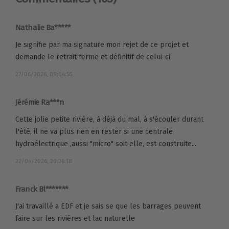
Nathalie Ba*****
Je signifie par ma signature mon rejet de ce projet et
demande le retrait ferme et définitif de celui-ci
27/06/2026, 09:04:56
Jérémie Ra***n
Cette jolie petite rivière, à déjà du mal, à s'écouler durant
l'été, il ne va plus rien en rester si une centrale
hydroélectrique ,aussi "micro" soit elle, est construite...
22/04/2026, 20:26:18
Franck Bl*******
J'ai travaillé a EDF et je sais se que les barrages peuvent
faire sur les rivières et lac naturelle