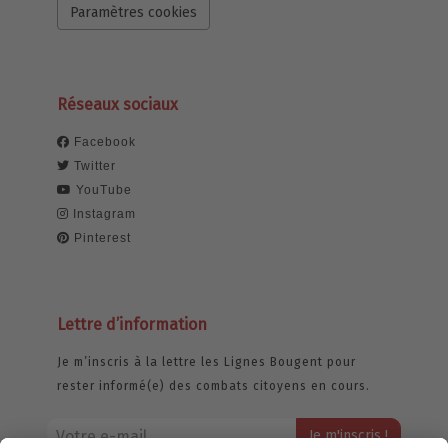
Paramètres cookies
Réseaux sociaux
Facebook
Twitter
YouTube
Instagram
Pinterest
Lettre d’information
Je m’inscris à la lettre les Lignes Bougent pour
rester informé(e) des combats citoyens en cours.