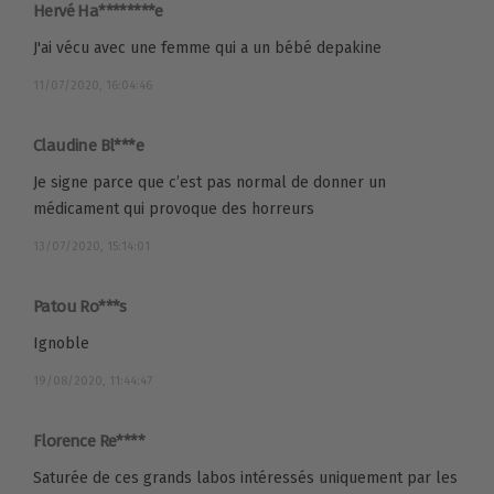
Hervé Ha********e
J'ai vécu avec une femme qui a un bébé depakine
11/07/2020, 16:04:46
Claudine Bl***e
Je signe parce que c’est pas normal de donner un
médicament qui provoque des horreurs
13/07/2020, 15:14:01
Patou Ro***s
Ignoble
19/08/2020, 11:44:47
Florence Re****
Saturée de ces grands labos intéressés uniquement par les