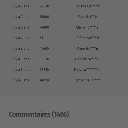
il y a 2 ans
29830
Louane Ca*****n
il y a 2 ans
76800
Marie La***e
il y a 2 ans
76800
Claire Fo*****e
il y a 2 ans
51300
jérème sa*****r
il y a 3 ans
44400
Marie Gu****n
il y a 3 ans
30650
Danièle SE****R
il y a 3 ans
33810
Eddy ca*********z
il y a 3 ans
60110
Catherine Fl*****
Commentaires
(1466)