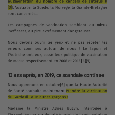
augmentation du nombre de cancers de l’utérus !!!
[3]
L’Australie, la Suède, la Norvège, la Grande-Bretagne
sont concernés…
Les campagnes de vaccination semblent au mieux
inefficaces, au pire, extrêmement dangereuses.
Nous devons ouvrir les yeux et ne pas répéter les
erreurs commises autour de nous ! Le Japon et
l’Autriche ont, eux, cessé leur politique de vaccination
de masse respectivement en 2008 et 2013.[4][5]
13 ans après, en 2019, ce scandale continue
Nous apprenons en octobre[6] que la Haute Autorité
de Santé souhaite maintenant
étendre la vaccination
du Gardasil…aux jeunes garçons !
Madame la Ministre Agnès Buzyn, interrogée à
l’Assemblée par un député inquiet de l’augmentation