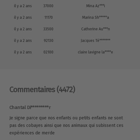
il y a 2 ans
37000
Mina Az***i
il y a 2 ans
11170
Marina Sh*****a
il y a 2 ans
33500
Catherine Au***n
il y a 2 ans
92130
Jacques Té*******
il y a 2 ans
02100
claire lavigne la****e
Commentaires
(4472)
Chantal Di*********r
Je signe parce que nos enfants ou petits enfants ne sont
pas des cobayes ainsi que nos animaux qui subissent ces
expériences de merde