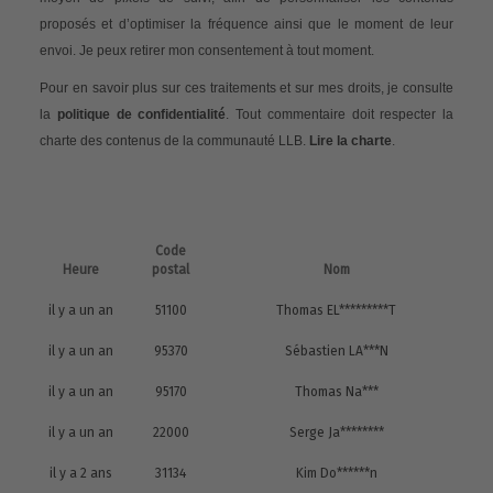
proposés et d’optimiser la fréquence ainsi que le moment de leur
envoi. Je peux retirer mon consentement à tout moment.
Pour en savoir plus sur ces traitements et sur mes droits, je consulte
la
politique de confidentialité
. Tout commentaire doit respecter la
charte des contenus de la communauté LLB.
Lire la charte
.
Code
Heure
postal
Nom
il y a un an
51100
Thomas EL*********T
il y a un an
95370
Sébastien LA***N
il y a un an
95170
Thomas Na***
il y a un an
22000
Serge Ja********
il y a 2 ans
31134
Kim Do******n