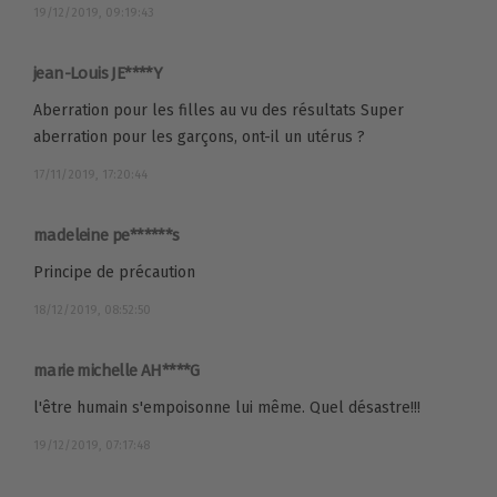
19/12/2019, 09:19:43
jean-Louis JE****Y
Aberration pour les filles au vu des résultats Super
aberration pour les garçons, ont-il un utérus ?
17/11/2019, 17:20:44
madeleine pe******s
Principe de précaution
18/12/2019, 08:52:50
marie michelle AH****G
l'être humain s'empoisonne lui même. Quel désastre!!!
19/12/2019, 07:17:48