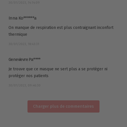
30/01/2023, 14:14:09
Inna Ko******a
On manque de respiration est plus contraignant inconfort
thermique
30/01/2023, 18:43:31
Genevievre Pa****
Je trouve que ce masque ne sert plus a se protéger ni
protéger nos patients
30/01/2023, 09:46:30
Charger plus de commentaires