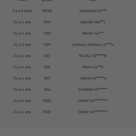
il y a 6 mois
09100
Sébastien Pu***l
il y a 4 ans
5140
Valentin Ma***r
il y a 4 ans
1390
Manon Ga***
il y a 3 ans
1495
Lindsay Lanneau La****u
il y a 4 ans
1457
NICOLE GA*****N
il y a 4 ans
1410
Pierre La***ë
il y a 4 ans
1457
Valérie De*****n
il y a 4 ans
1342
Dorothée Di******
il y a 4 ans
5030
Olivier Va*********
il y a 4 ans
5030
Olivier Va*********