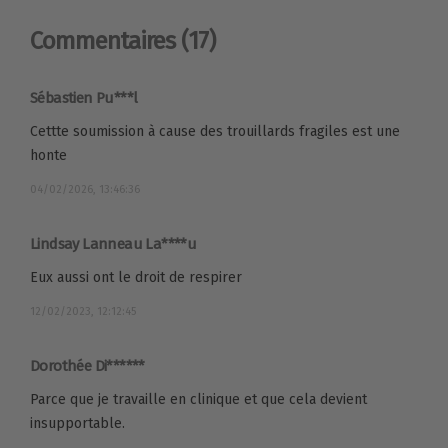
Commentaires
(17)
Sébastien Pu***l
Cettte soumission à cause des trouillards fragiles est une
honte
04/02/2026, 13:46:36
Lindsay Lanneau La****u
Eux aussi ont le droit de respirer
12/02/2023, 12:12:45
Dorothée Di******
Parce que je travaille en clinique et que cela devient
insupportable.