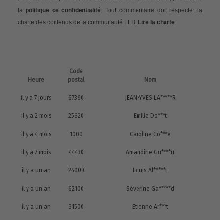
la
politique de confidentialité
. Tout commentaire doit respecter la
charte des contenus de la communauté LLB.
Lire la charte
.
Code
Heure
postal
Nom
il y a 7 jours
67360
JEAN-YVES LA*****R
il y a 2 mois
25620
Emilie Do***t
il y a 4 mois
1000
Caroline Co***e
il y a 7 mois
44430
Amandine Gu****u
il y a un an
24000
Louis Al*****t
il y a un an
62100
Séverine Ga*****d
il y a un an
31500
Etienne Ar***t