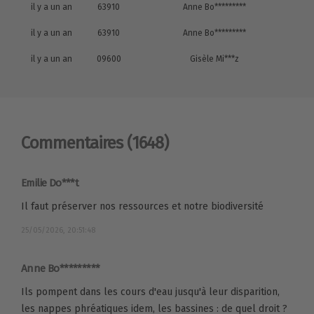
il y a un an
63910
Anne Bo*********
il y a un an
63910
Anne Bo*********
il y a un an
09600
Gisèle Mi***z
Commentaires
(1648)
Emilie Do***t
Il faut préserver nos ressources et notre biodiversité
25/05/2026, 20:51:48
Anne Bo*********
Ils pompent dans les cours d'eau jusqu'à leur disparition,
les nappes phréatiques idem, les bassines : de quel droit ?