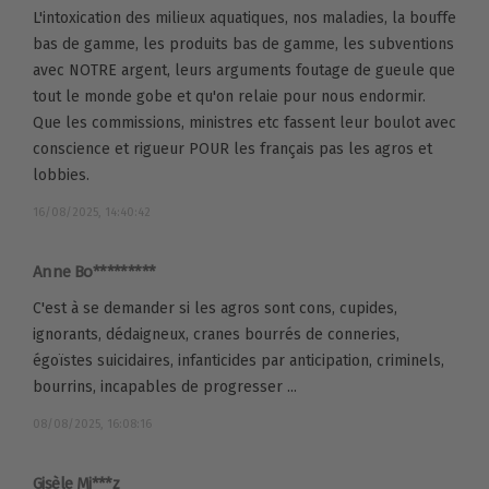
L'intoxication des milieux aquatiques, nos maladies, la bouffe
bas de gamme, les produits bas de gamme, les subventions
avec NOTRE argent, leurs arguments foutage de gueule que
tout le monde gobe et qu'on relaie pour nous endormir.
Que les commissions, ministres etc fassent leur boulot avec
conscience et rigueur POUR les français pas les agros et
lobbies.
16/08/2025, 14:40:42
Anne Bo*********
C'est à se demander si les agros sont cons, cupides,
ignorants, dédaigneux, cranes bourrés de conneries,
égoïstes suicidaires, infanticides par anticipation, criminels,
bourrins, incapables de progresser ...
08/08/2025, 16:08:16
Gisèle Mi***z