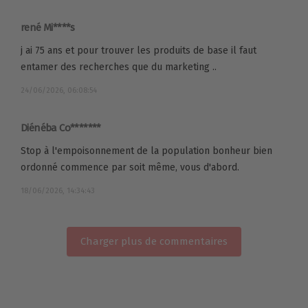
rené Mi****s
j ai 75 ans et pour trouver les produits de base il faut
entamer des recherches que du marketing ..
24/06/2026, 06:08:54
Diénéba Co*******
Stop à l'empoisonnement de la population bonheur bien
ordonné commence par soit même, vous d'abord.
18/06/2026, 14:34:43
Charger plus de commentaires