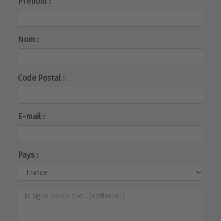
Prénom :
Nom :
Code Postal :
E-mail :
Pays :