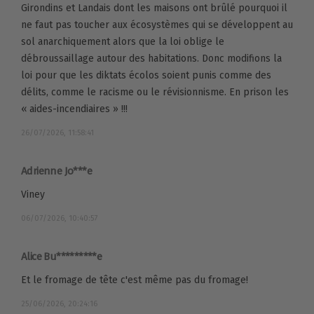
Girondins et Landais dont les maisons ont brûlé pourquoi il
ne faut pas toucher aux écosystèmes qui se développent au
sol anarchiquement alors que la loi oblige le
débroussaillage autour des habitations. Donc modifions la
loi pour que les diktats écolos soient punis comme des
délits, comme le racisme ou le révisionnisme. En prison les
« aides-incendiaires » !!!
26/07/2026, 11:58:41
Adrienne Jo***e
Viney
06/07/2026, 10:40:57
Alice Bu*********e
Et le fromage de tête c'est même pas du fromage!
25/06/2026, 20:24:16