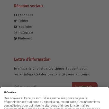
Réseaux sociaux
Facebook
Twitter
YouTube
Instagram
Pinterest
Lettre d’information
Je m’inscris à la lettre les Lignes Bougent pour
rester informé(e) des combats citoyens en cours.
Votre adresse email restera strictement confidentielle et ne sera
jamais échangée. Pour consulter notre politique de confidentialité,
cliquez ici.