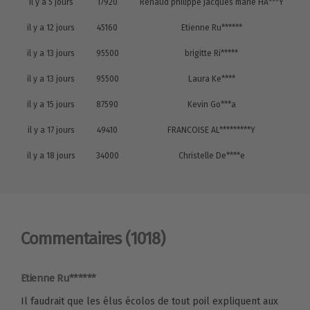
il y a 5 jours
17920
Renaud philippe jacques marie HA***Y
il y a 12 jours
45160
Etienne Ru******
il y a 13 jours
95500
brigitte Ri*****
il y a 13 jours
95500
Laura Ke****
il y a 15 jours
87590
Kevin Go***a
il y a 17 jours
49410
FRANCOISE AL*********Y
il y a 18 jours
34000
Christelle De****e
Commentaires
(1018)
Etienne Ru******
Il faudrait que les élus écolos de tout poil expliquent aux