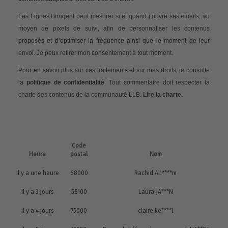
Les Lignes Bougent peut mesurer si et quand j’ouvre ses emails, au
moyen de pixels de suivi, afin de personnaliser les contenus
proposés et d’optimiser la fréquence ainsi que le moment de leur
envoi. Je peux retirer mon consentement à tout moment.
Pour en savoir plus sur ces traitements et sur mes droits, je consulte
la
politique de confidentialité
. Tout commentaire doit respecter la
charte des contenus de la communauté LLB.
Lire la charte
.
Code
Heure
postal
Nom
il y a une heure
68000
Rachid Ah****m
il y a 3 jours
56100
Laura JA***N
il y a 4 jours
75000
claire ke****l