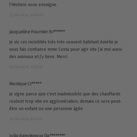
l'Histoire nous enseigne.
22/04/2026, 16:00:03
Jacqueline Fournier Fo******
Je vis ces incivilités très très souvent habitant Amélie je
vous fais confiance mme Costa pour agir vite j’ai moi aussi
des animaux et j’y tiens. Merci
20/04/2026, 12:32:35
Monique Cr*****
Je signe parce que c'est inadmissible que des chauffards
roulent trop vite en agglomération, demain ce sera peut-
être un enfant ou une personne âgée
20/04/2026, 03:21:21
Julia damoiseaux Da********