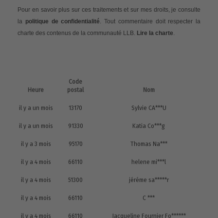
Pour en savoir plus sur ces traitements et sur mes droits, je consulte
la
politique de confidentialité
. Tout commentaire doit respecter la
charte des contenus de la communauté LLB.
Lire la charte
.
Code
Heure
postal
Nom
il y a un mois
13170
Sylvie CA***U
il y a un mois
91330
Katia Co***g
il y a 3 mois
95170
Thomas Na***
il y a 4 mois
66110
helene mi***l
il y a 4 mois
51300
jéréme sa*****r
il y a 4 mois
66110
C ***
il y a 4 mois
66110
Jacqueline Fournier Fo******