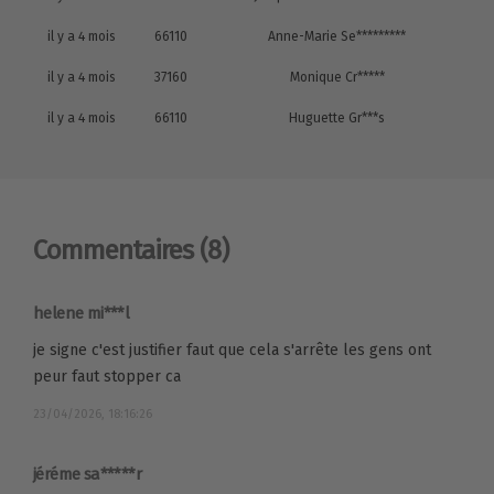
il y a 4 mois
66110
Anne-Marie Se*********
il y a 4 mois
37160
Monique Cr*****
il y a 4 mois
66110
Huguette Gr***s
Commentaires
(8)
helene mi***l
je signe c'est justifier faut que cela s'arrête les gens ont
peur faut stopper ca
23/04/2026, 18:16:26
jéréme sa*****r