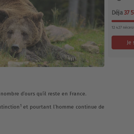
Déja
37 5
12 427
nécess
Je 
 nombre d’ours qu’il reste en France.
1
xtinction
et pourtant l’homme continue de