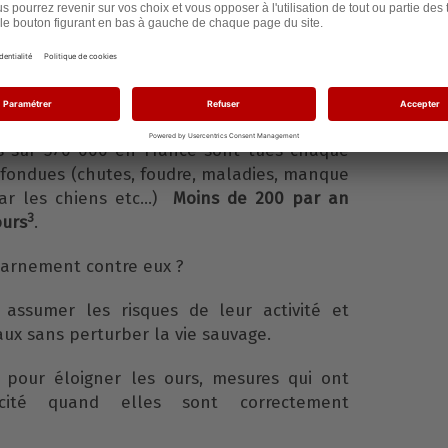
ent pas qu’aux éleveurs.
gnifique mais c’est un environnement
 dangereux.
s sur 570 000 en France sont tués chaque
nfondues (chutes, foudre, maladies, manque
par les chiens etc…)
Moins de 200 par an
3
ours
.
harnement contre eux ?
 assumer les risques de leur activité et
ux sans perturber la vie sauvage.
 pour éloigner les ours, mesures qui ont
acité quand elles sont correctement