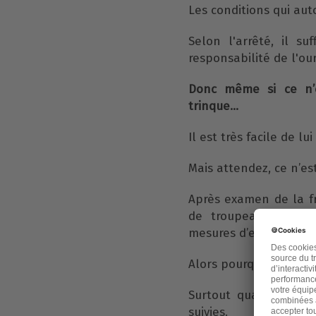
Les conditions qui aut
Selon l'arrêté, il s
responsabilité de l'ou
Donc même si ce n’es
trinque…
Il est très facile de 
Mais attendez, ce n’est
Après examen de la f
de troupeaux pendant
mesures d’effarouche
Alors pourquoi recondu
Surtout quand il y a
suivies.