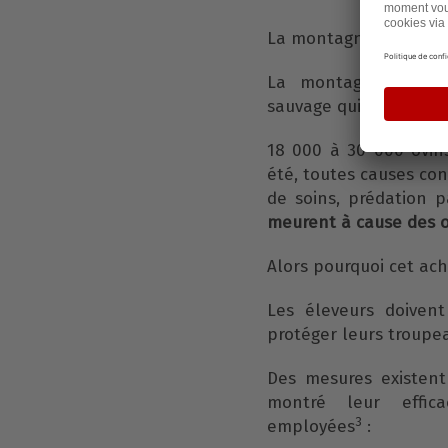
La montagne n’apparti
La montagne est ma
sauvage qui peut être
18 000 à 30 000 ovin
été, toutes causes co
de soins, prédation 
meurent à cause des 
Alors pourquoi cet ac
Les éleveurs doivent
protéger leurs troupea
Des mesures existent
montré leur effic
3
employées
: