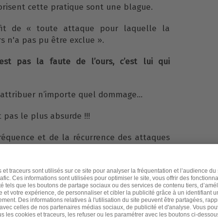
orisent cette pratique sont une blague.
uffit de « toute attaque pour laquelle la
rs n'a pas pu être exclue ».
t pas la faute de l’ours, c’est lui qui
lui attribuer n’importe quel dommage…
 pas le plus absurde !!!
réquence et de la récurrence des attaques
 l’estive en 2019, l'application de ces
2
ment n’a absolument rien changé
.
ire cet arrêté en 2020 ?
 d’autres solutions, malheureusement peu