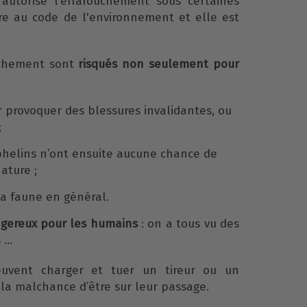
 autorise l’effarouchement sous certaines
ire au code de l'environnement et elle est
uchement sont
risqués non seulement pour
r provoquer des blessures invalidantes, ou
;
phelins n’ont ensuite aucune chance de
ature ;
la faune en général.
gereux pour les humains
: on a tous vu des
s …
uvent charger et tuer un tireur ou un
 la malchance d’être sur leur passage.