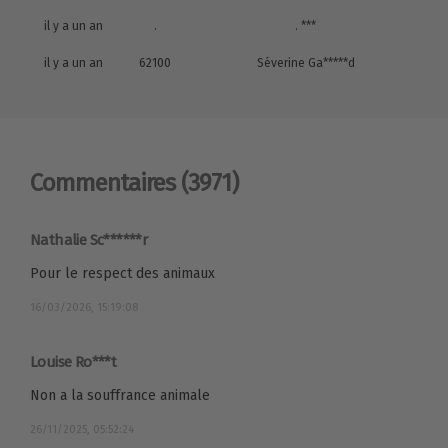
il y a un an
.
. ***
il y a un an
62100
Séverine Ga*****d
Commentaires
(3971)
Nathalie Sc******r
Pour le respect des animaux
16/03/2026, 15:19:08
Louise Ro***t
Non a la souffrance animale
26/11/2025, 05:52:24