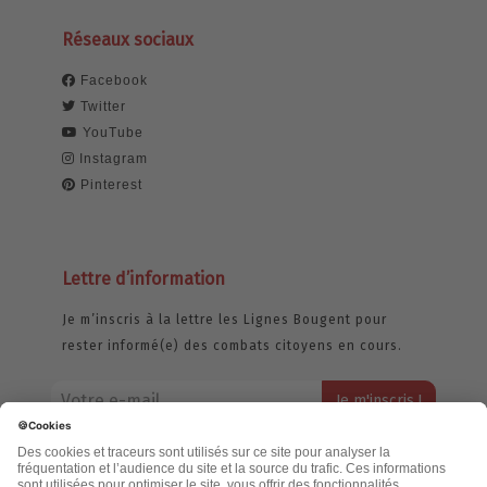
Réseaux sociaux
Facebook
Twitter
YouTube
Instagram
Pinterest
Lettre d’information
Je m’inscris à la lettre les Lignes Bougent pour
rester informé(e) des combats citoyens en cours.
Votre adresse email restera strictement confidentielle et ne sera
jamais échangée. Pour consulter notre politique de confidentialité,
cliquez ici.