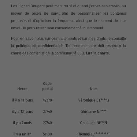
Les Lignes Bougent peut mesurer si et quand j’ouvre ses emails, au
moyen de pixels de suivi, afin de personnaliser les contenus
proposés et d’optimiser la fréquence ainsi que le moment de leur
envoi. Je peux retirer mon consentement à tout moment.
Pour en savoir plus sur ces traitements et sur mes droits, je consulte
la
politique de confidentialité
. Tout commentaire doit respecter la
charte des contenus de la communauté LLB.
Lire la charte
.
Code
Heure
postal
Nom
il y a 11 jours
42370
Véronique Ca****u
il y a 12 jours
27740
Ghislaine Ni****
il y a 7 mois
27740
Ghislaine NI***N
il y a un an
51100
Thomas EL*********T