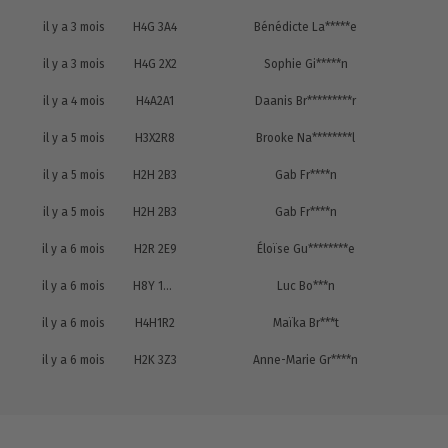
il y a 3 mois
H4G 3A4
Bénédicte La*****e
il y a 3 mois
H4G 2X2
Sophie Gi*****n
il y a 4 mois
H4A2A1
Daanis Br*********r
il y a 5 mois
H3X2R8
Brooke Na********l
il y a 5 mois
H2H 2B3
Gab Fr****n
il y a 5 mois
H2H 2B3
Gab Fr****n
il y a 6 mois
H2R 2E9
Éloïse Gu********e
il y a 6 mois
H8Y 1M3
Luc Bo***n
il y a 6 mois
H4H1R2
Maïka Br***t
il y a 6 mois
H2K 3Z3
Anne-Marie Gr****n