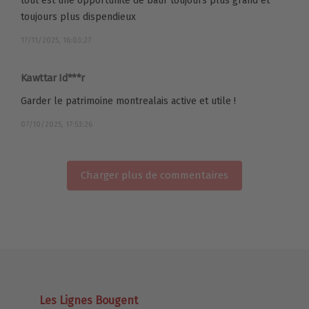
tout est une opportunité de batir toujours plus grand et
toujours plus dispendieux
17/11/2025, 16:03:27
Kawttar Id***r
Garder le patrimoine montrealais active et utile !
07/10/2025, 17:53:26
Charger plus de commentaires
Les Lignes Bougent