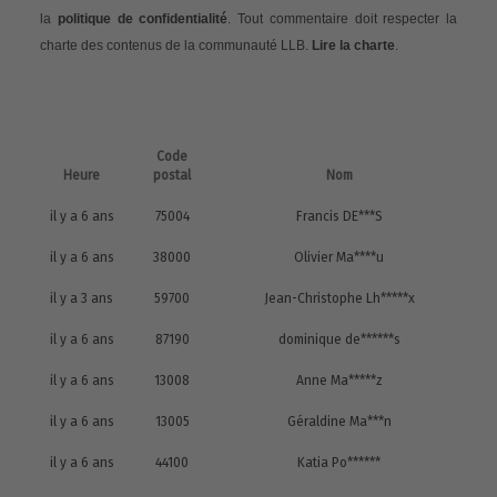
la
politique de confidentialité
. Tout commentaire doit respecter la
charte des contenus de la communauté LLB.
Lire la charte
.
Code
Heure
postal
Nom
il y a 6 ans
75004
Francis DE***S
il y a 6 ans
38000
Olivier Ma****u
il y a 3 ans
59700
Jean-Christophe Lh*****x
il y a 6 ans
87190
dominique de******s
il y a 6 ans
13008
Anne Ma*****z
il y a 6 ans
13005
Géraldine Ma***n
il y a 6 ans
44100
Katia Po******