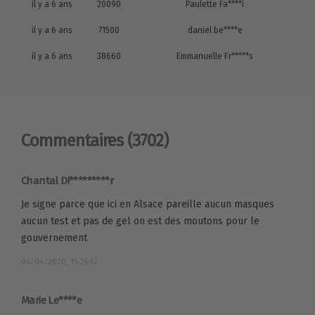
il y a 6 ans
20090
Paulette Fa****i
il y a 6 ans
71500
daniel be****e
il y a 6 ans
38660
Emmanuelle Fr*****s
Commentaires
(3702)
Chantal Di*********r
Je signe parce que ici en Alsace pareille aucun masques
aucun test et pas de gel on est des moutons pour le
gouvernement
04/04/2020, 11:25:42
Marie Le****e