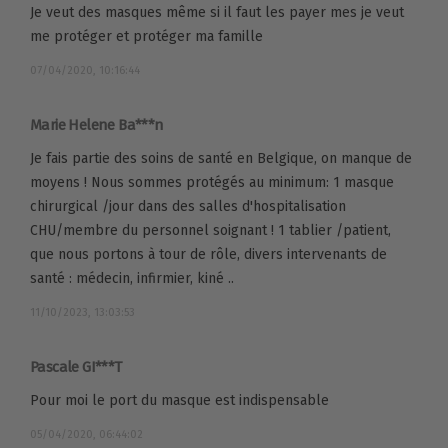
Je veut des masques même si il faut les payer mes je veut
me protéger et protéger ma famille
07/04/2020, 10:16:44
Marie Helene Ba***n
Je fais partie des soins de santé en Belgique, on manque de
moyens ! Nous sommes protégés au minimum: 1 masque
chirurgical /jour dans des salles d'hospitalisation
CHU/membre du personnel soignant ! 1 tablier /patient,
que nous portons à tour de rôle, divers intervenants de
santé : médecin, infirmier, kiné ..
11/10/2023, 13:03:53
Pascale GI***T
Pour moi le port du masque est indispensable
05/04/2020, 06:44:02