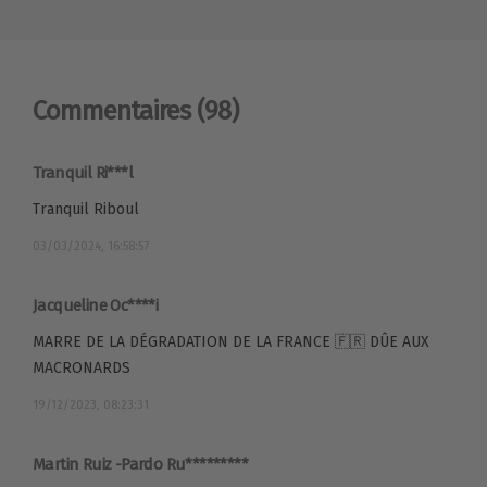
Commentaires
(98)
Tranquil Ri***l
Tranquil Riboul
03/03/2024, 16:58:57
Jacqueline Oc****i
MARRE DE LA DÉGRADATION DE LA FRANCE 🇫🇷 DÛE AUX
MACRONARDS
19/12/2023, 08:23:31
Martin Ruiz -Pardo Ru*********