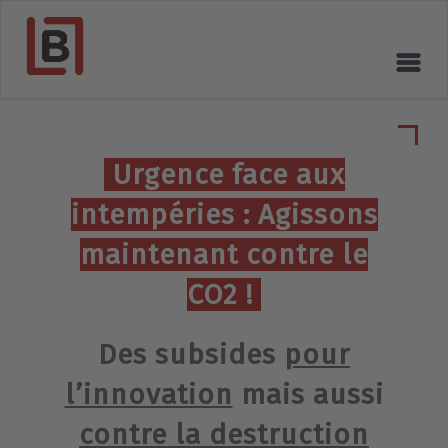
Urgence face aux
intempéries : Agissons
maintenant contre le
CO2 !
Des subsides
pour
l’innovation
mais aussi
contre la destruction