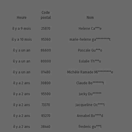
Code
Heure
postal
Nom
il y a 9 mois
25870
Helene Ca***e
il y a 10 mois
95360
marie-helene ga*********t
il y a un an
86600
Pascale Gu***o
il y a un an
80000
Eulalie Th***u
il y a un an
01480
Michèle Ramade Mi*********e
il y a 2 ans
30800
Claude Bo*******t
il y a 2 ans
95500
Jacky Du******
il y a 2 ans
73370
Jacqueline Oc****i
il y a 2 ans
85270
Annabel Bo****d
il y a 2 ans
38440
frederic gu***l