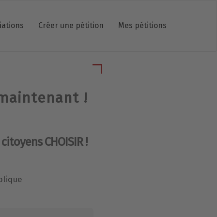
iations
Créer une pétition
Mes pétitions
maintenant !
 citoyens CHOISIR !
blique