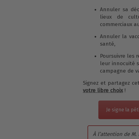
Annuler sa déci
lieux de cultu
commerciaux au
Annuler la vac
santé,
Poursuivre les 
leur innocuité 
campagne de va
Signez et partagez cet
votre libre choix
!
Je signe la pét
À l’attention de M.