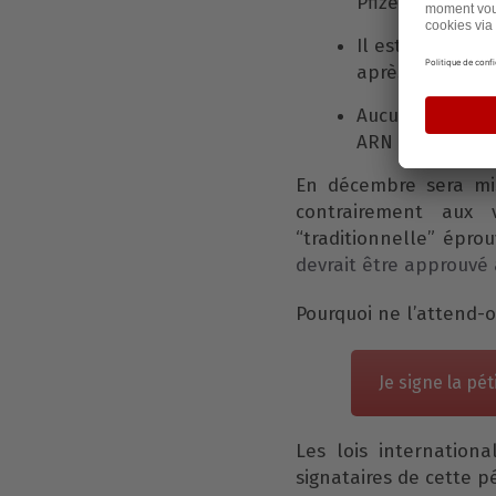
Pfizer et Moder
Il est
encore po
après avoir été 
Aucune des inqu
ARN messager n’
En décembre sera mis
contrairement aux 
“traditionnelle” épro
devrait être approuvé 
Pourquoi ne l’attend-o
Je signe la pét
Les lois internation
signataires de cette pé