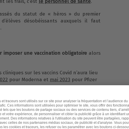
t les frais, c’est
le personnel de santé
.
assés du statut de « héros » du premier
d’élèves désobéissants auxquels il faut
.
r imposer une vaccination obligatoire
alors
s cliniques sur les vaccins Covid n’aura lieu
2022
pour Moderna et
mai 2023
pour Pfizer
fets secondaires ayant occasionné
10 000
nsés par le très officiel Observatoire
ffets secondaires des médicaments (5)
u variant Delta, l’efficacité des vaccins