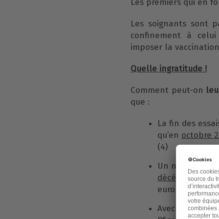
Les premiers qui en fon
Les soignants sont p
confinement à celui 
imposer la vaccination
Quelle ingratitude !
Comment peut-on
leu
que :
La fin des essai
qu’en
octobre 
(4)
Un nombre d’ef
décès
a été rece
européen des e
Avec l’arrivée d