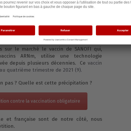
na n’est
plus que de 80%
(6)
ssible de transmettre le Covid-19
même
vacciné (7)
iétudes et réticences sur la technologie à
ont été levées (8)
 sur le marché le vaccin de SANOFI qui,
vaccins ARNm, utilise une technologie
uvée depuis plusieurs décennies. Ce
vaccin
au quatrième trimestre de 2021 (9).
n pas ? Quelle est cette précipitation ?
ition contre la vaccination obligatoire
ale et française sont de notre côté, nous
tition.