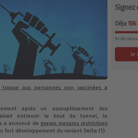
Signez 
Déja
156 
93 182
néces
Je 
 traque aux personnes non vaccinées a
lement après un assouplissement des
isait entrevoir le bout du tunnel, le
is a annoncé de
graves mesures restrictives
u fort développement du variant Delta (1).