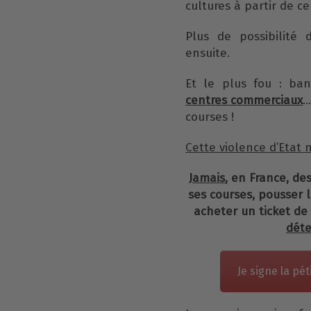
cultures à partir de ce 
Plus de possibilité 
ensuite.
Et le plus fou : ba
centres commerciaux
…
courses !
Cette violence d’Etat
Jamais
, en France, de
ses courses, pousser 
acheter un ticket de
déte
Je signe la pét