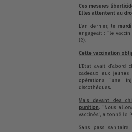
Ces mesures liberticid
Elles attentent au dro
L’an dernier, le
mardi
engageait : “
le vaccin
(2).
Cette vaccination obl
L’Etat avait d’abord c
cadeaux aux jeunes p
opérations “une in
discothèques.
Mais devant des chif
punition
. “Nous allon
vaccinés”, a tonné le P
Sans pass sanitaire,